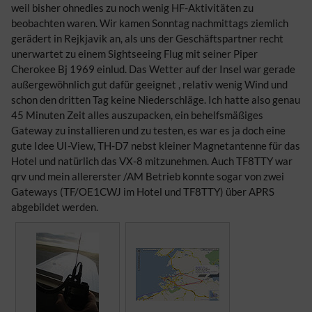
weil bisher ohnedies zu noch wenig HF-Aktivitäten zu
beobachten waren. Wir kamen Sonntag nachmittags ziemlich
gerädert in Rejkjavik an, als uns der Geschäftspartner recht
unerwartet zu einem Sightseeing Flug mit seiner Piper
Cherokee Bj 1969 einlud. Das Wetter auf der Insel war gerade
außergewöhnlich gut dafür geeignet , relativ wenig Wind und
schon den dritten Tag keine Niederschläge. Ich hatte also genau
45 Minuten Zeit alles auszupacken, ein behelfsmäßiges
Gateway zu installieren und zu testen, es war es ja doch eine
gute Idee UI-View, TH-D7 nebst kleiner Magnetantenne für das
Hotel und natürlich das VX-8 mitzunehmen. Auch TF8TTY war
qrv und mein allererster /AM Betrieb konnte sogar von zwei
Gateways (TF/OE1CWJ im Hotel und TF8TTY) über APRS
abgebildet werden.