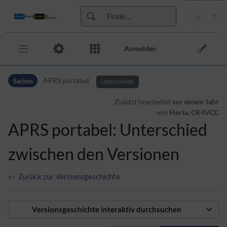
Anmelden
Zur Kopfleiste
Seiten
APRS portabel
Zur Hauptnavigation
Unterschiede
Zu den Seitenwerkzeugen
Zuletzt bearbeitet
vor einem Jahr
Zum Arbeitsbereich
von
Herta, OE4VCC
APRS portabel: Unterschied
zwischen den Versionen
Zurück zur Versionsgeschichte
Versionsgeschichte interaktiv durchsuchen