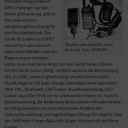
Mikrofon integrierbaren
GPS Empfänger auf den
Markt gebracht hat, gibt es
hier eine wirklich
alltagstaugliche Lösung für
den Portabelbetrieb. Das
Gerät ist zudem nach IPX7
Ziemlich viele Kabel für einen
wasserfest und und auch
Rucksack. Foto: VA3ROM
wenn beim Wandern mal ein
Regenschauer kommen
sollte, muss man keine Angst um sein Gerät haben. Dieses
leichte Gerät (unter 300g) verdient wirklich die Bezeichnung
ALL-in-ONE, zumal es gleichzeitig ein sehr komfortables
Handfunkgerät mit jeder Menge Spielmöglichkeit beinhaltet
(9k6 TNC, Bluetooth, CW-Trainer, Rundfunkempfang, LED-
Lampe usw.) Der Preis ist nur unwesentlich höher als manche
Selbstbaulösung, die Bedienung dieses kleinen Wunderwerkes
im Alltag ist jedoch nur nach intensivem Studium der
Gebrauchsanleitung und regelmäßiger Übung (hi) möglich. Und
der 1800mAh li ionen Akku hält länger als einen oft die Füsse
tragen.