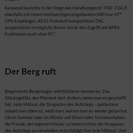
Kenwood launchte in der Folge das Handfunkgerät THD -72A/E,
ebenfalls mit einem hochwertigen eingebauten SiRFstar III™
GPS-Empfänger, AX25 Protokoll kompatiblem TNC
ausgestattet ermöglicht dieses Gerät den Zugriff auf APRS-
Funktionen auch ohne PC"
Der Berg ruft
Begeisterte Bergsteiger und Kletterer kennen es: Das
Glücksgefühl, den Moment dort droben, wenn man es geschafft
hat. Jede Mühsal, die Strapazen des Aufstiegs - spätestens
sobald man oben ist, weiß man, warum man es wieder getan hat.
Ob im Sommer oder im Winter auf Skiern oder Schneeschuhen,
die Freude, den eigenen Körper zu beherrschen, die Strapazen
des Aufstiegs zu verwinden, entschädigt fast jede Mühsal. Und