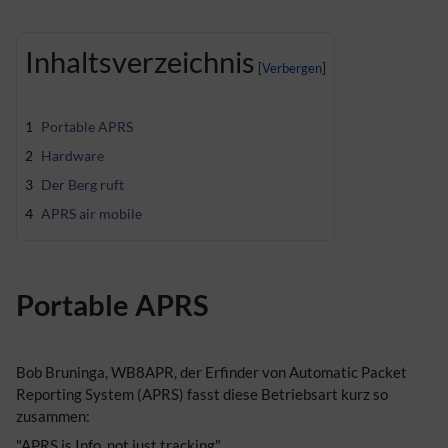
Inhaltsverzeichnis
1
Portable APRS
2
Hardware
3
Der Berg ruft
4
APRS air mobile
Portable APRS
Bob Bruninga, WB8APR, der Erfinder von Automatic Packet
Reporting System (APRS) fasst diese Betriebsart kurz so
zusammen:
"APRS is Info, not just tracking"