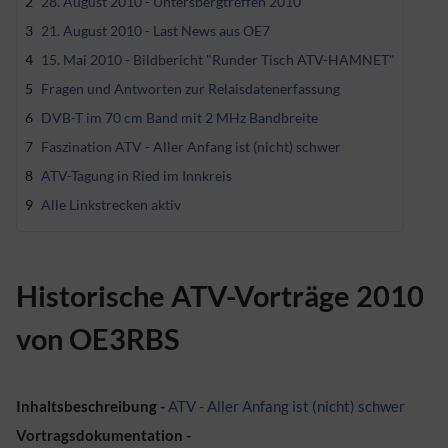
2
28. August 2010 - Untersbergtreffen 2010
3
21. August 2010 - Last News aus OE7
4
15. Mai 2010 - Bildbericht "Runder Tisch ATV-HAMNET"
5
Fragen und Antworten zur Relaisdatenerfassung
6
DVB-T im 70 cm Band mit 2 MHz Bandbreite
7
Faszination ATV - Aller Anfang ist (nicht) schwer
8
ATV-Tagung in Ried im Innkreis
9
Alle Linkstrecken aktiv
Historische ATV-Vorträge 2010
von OE3RBS
Inhaltsbeschreibung -
ATV - Aller Anfang ist (nicht) schwer
Vortragsdokumentation -