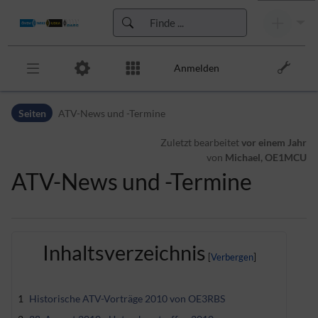
Anmelden
Zur Kopfleiste
Seiten
ATV-News und -Termine
Zur Hauptnavigation
Zu den Seitenwerkzeugen
Zuletzt bearbeitet
vor einem Jahr
Zum Arbeitsbereich
von
Michael, OE1MCU
ATV-News und -Termine
Inhaltsverzeichnis
1
Historische ATV-Vorträge 2010 von OE3RBS