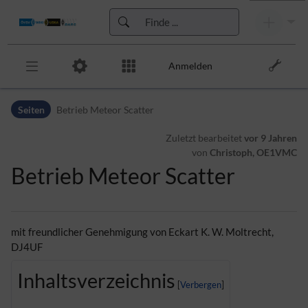
Anmelden
Zur Kopfleiste
Seiten
Betrieb Meteor Scatter
Zur Hauptnavigation
Zu den Seitenwerkzeugen
Zuletzt bearbeitet
vor 9 Jahren
Zum Arbeitsbereich
von
Christoph, OE1VMC
Betrieb Meteor Scatter
mit freundlicher Genehmigung von Eckart K. W. Moltrecht,
DJ4UF
Inhaltsverzeichnis