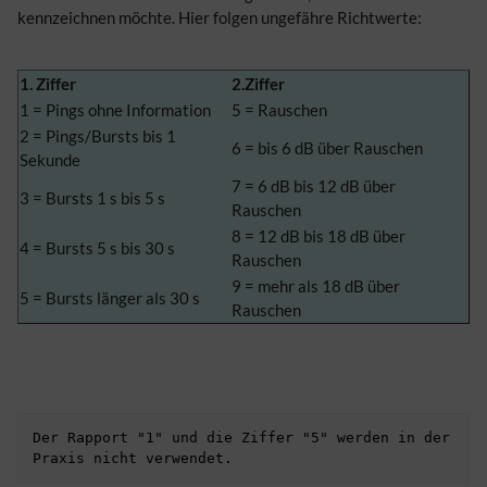
kennzeichnen möchte. Hier folgen ungefähre Richtwerte:
1. Ziffer
2.Ziffer
1 = Pings ohne Information
5 = Rauschen
2 = Pings/Bursts bis 1
6 = bis 6 dB über Rauschen
Sekunde
7 = 6 dB bis 12 dB über
3 = Bursts 1 s bis 5 s
Rauschen
8 = 12 dB bis 18 dB über
4 = Bursts 5 s bis 30 s
Rauschen
9 = mehr als 18 dB über
5 = Bursts länger als 30 s
Rauschen
Der Rapport "1" und die Ziffer "5" werden in der 