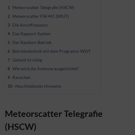
1
Meteorscatter Telegrafie (HSCW)
2
Meteorscatter FSK441 (WSJT)
3
Die Anruffrequenz
4
Das Rapport-System
5
Der Random-Betrieb
6
Betriebstechnik mit dem Programm WSJT
7
Geduld ist nötig
8
Wie wird die Antenne ausgerichtet?
9
Rauschen
10
Abschließende Hinweise
Meteorscatter Telegrafie
(HSCW)