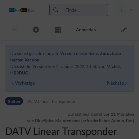
Anmelden
Zur Kopfleiste
Zur Hauptnavigation
Du siehst gerade eine alte Version dieser Seite.
Zurück zur
Zu den Seitenwerkzeugen
letzten Version
.
Zum Arbeitsbereich
Dies ist die Version von 2. Januar 2022, 14:50 von
Michel,
HB9DUG
Vorherige
Nächste
Seiten
DATV Linear Transponder
Zuletzt bearbeitet
vor 11 Monaten
von
BlueSpice Maintenance (erforderlicher Admin, Bot)
DATV Linear Transponder