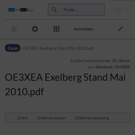
Anmelden
Zur Kopfleiste
Datei
OE3XEA Exelberg Stand Mai 2010.pdf
Zur Hauptnavigation
Zu den Seitenwerkzeugen
Zuletzt bearbeitet
vor 16 Jahren
Zum Arbeitsbereich
von
Reinhold, OE3RBS
OE3XEA Exelberg Stand Mai
2010.pdf
Datei
Dateiversionen
Dateiverwendung