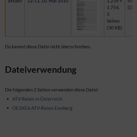
aktuell
12:13, 10. Mai 2010
1.239 ×
Rein
1.754,
(
Dis
3
Seiten
(30 KB)
Du kannst diese Datei nicht überschreiben.
Dateiverwendung
Die folgenden 2 Seiten verwenden diese Datei:
ATV-Relais in Österreich
OE3XEA ATV-Relais Exelberg