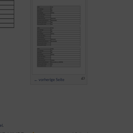
← vorherige Seite
el
.