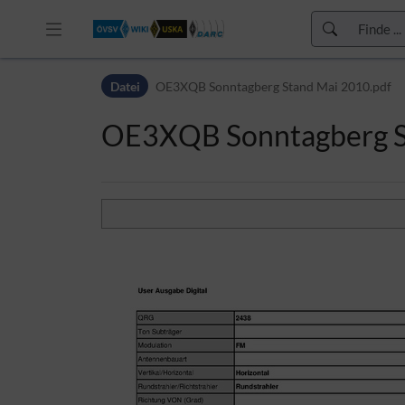
Zur Kopfleiste
Datei
OE3XQB Sonntagberg Stand Mai 2010.pdf
Zur Hauptnavigation
Zu den Seitenwerkzeugen
OE3XQB Sonntagberg S
Zum Arbeitsbereich