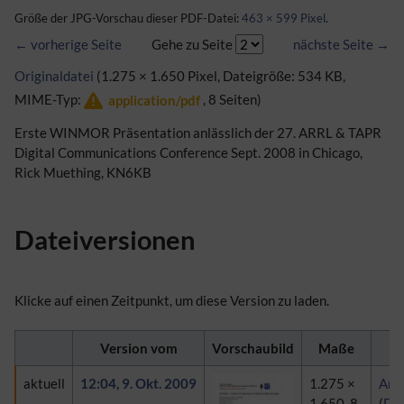
Größe der JPG-Vorschau dieser PDF-Datei:
463 × 599 Pixel
.
← vorherige Seite
Gehe zu Seite
nächste Seite →
Originaldatei
(1.275 × 1.650 Pixel, Dateigröße: 534 KB,
MIME-Typ:
, 8 Seiten)
application/pdf
Erste WINMOR Präsentation anlässlich der 27. ARRL & TAPR
Digital Communications Conference Sept. 2008 in Chicago,
Rick Muething, KN6KB
Dateiversionen
Klicke auf einen Zeitpunkt, um diese Version zu laden.
Version vom
Vorschaubild
Maße
aktuell
12:04, 9. Okt. 2009
1.275 ×
Ama
1.650, 8
(
Dis