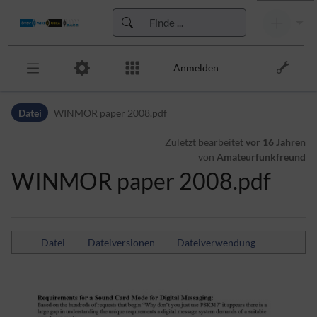
Anmelden
Zur Kopfleiste
Datei
WINMOR paper 2008.pdf
Zur Hauptnavigation
Zu den Seitenwerkzeugen
Zuletzt bearbeitet
vor 16 Jahren
Zum Arbeitsbereich
von
Amateurfunkfreund
WINMOR paper 2008.pdf
Datei
Dateiversionen
Dateiverwendung