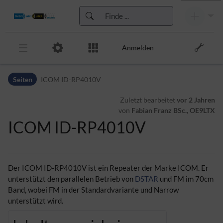
Anmelden
Zur Kopfleiste
Seiten
ICOM ID-RP4010V
Zur Hauptnavigation
Zu den Seitenwerkzeugen
Zuletzt bearbeitet
vor 2 Jahren
Zum Arbeitsbereich
von
Fabian Franz BSc., OE9LTX
ICOM ID-RP4010V
Der ICOM ID-RP4010V ist ein Repeater der Marke ICOM. Er
unterstützt den parallelen Betrieb von
DSTAR
und FM im 70cm
Band, wobei FM in der Standardvariante und Narrow
unterstützt wird.