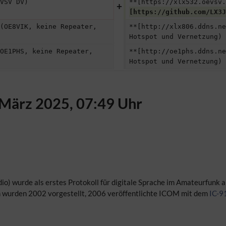
VSV DV)
**[https://xlx532.oevsv.
[https://github.com/LX3J
(OE8VIK, keine Repeater, 
**[http://xlx806.ddns.ne
Hotspot und Vernetzung)
OE1PHS, keine Repeater, 
**[http://oe1phs.ddns.ne
Hotspot und Vernetzung)
 März 2025, 07:49 Uhr
dio) wurde als erstes Protokoll für digitale Sprache im Amateurfunk
n wurden 2002 vorgestellt, 2006 veröffentlichte ICOM mit dem
IC-9