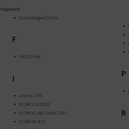
 insgesamt.
Einstellungen D-Star
F
FAQ D-Star
P
I
Icom IC-705
ICOM IC-E2820
R
ICOM IC-V82 und IC-U82
ICOM ID-31E