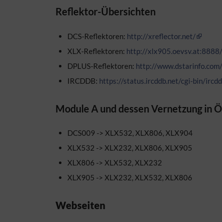
Reflektor-Übersichten
DCS-Reflektoren:
http://xreflector.net/
XLX-Reflektoren:
http://xlx905.oevsv.at:8888
DPLUS-Reflektoren:
http://www.dstarinfo.com/
IRCDDB:
https://status.ircddb.net/cgi-bin/ir
Module A und dessen Vernetzung in Ö
DCS009 -> XLX532, XLX806, XLX904
XLX532 -> XLX232, XLX806, XLX905
XLX806 -> XLX532, XLX232
XLX905 -> XLX232, XLX532, XLX806
Webseiten