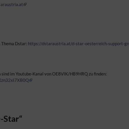
taraustria.at
 Thema Dstar:
https://dstaraustria.at/d-star-oesterreich-support-g
ten sind im Youtube-Kanal von OE8VIK/HB9HRQ zu finden:
kXzn32xI7XB0Q
-Star“