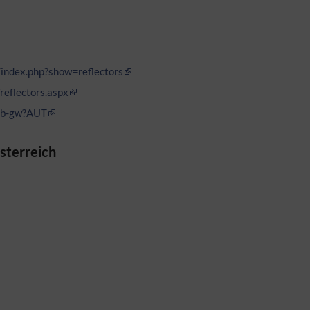
/index.php?show=reflectors
reflectors.aspx
cddb-gw?AUT
sterreich