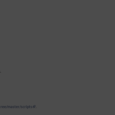
.
tree/master/scripts
.