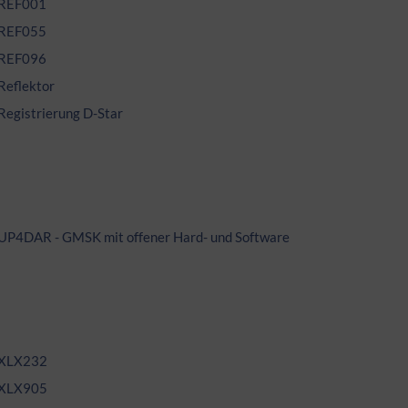
REF001
REF055
REF096
Reflektor
Registrierung D-Star
UP4DAR - GMSK mit offener Hard- und Software
XLX232
XLX905