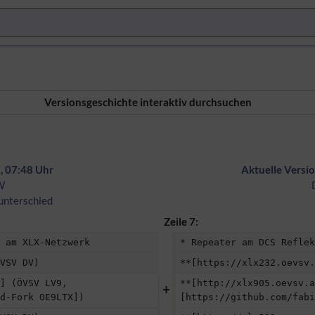
Versionsgeschichte interaktiv durchsuchen
, 07:48 Uhr
Aktuelle Versi
W
unterschied
Zeile 7:
 am XLX-Netzwerk
* Repeater am DCS Reflek
VSV DV)
**[https://xlx232.oevsv.
] (ÖVSV LV9, 
**[http://xlx905.oevsv.a
d-Fork OE9LTX])
[https://github.com/fabi