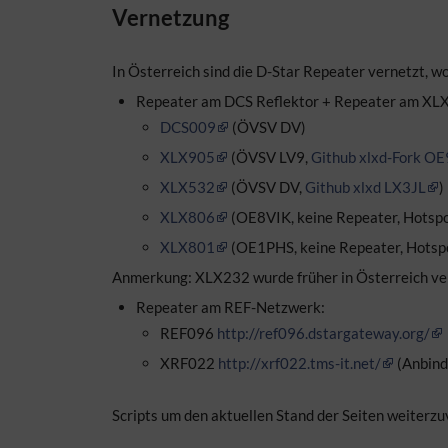
Vernetzung
In Österreich sind die D-Star Repeater vernetzt, 
Repeater am DCS Reflektor + Repeater am XL
DCS009
(ÖVSV DV)
XLX905
(ÖVSV LV9,
Github xlxd-Fork O
XLX532
(ÖVSV DV,
Github xlxd LX3JL
)
XLX806
(OE8VIK, keine Repeater, Hotspo
XLX801
(OE1PHS, keine Repeater, Hotsp
Anmerkung: XLX232 wurde früher in Österreich v
Repeater am REF-Netzwerk:
REF096
http://ref096.dstargateway.org/
XRF022
http://xrf022.tms-it.net/
(Anbin
Scripts um den aktuellen Stand der Seiten weiterzu