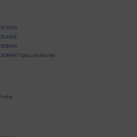
OE1XDS
OE6XDE
OE8XKK
OE8XKK Tipps zum Betrieb
Pi-star