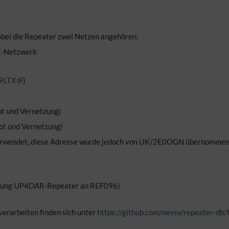
wobei die Repeater zwei Netzen angehören:
X-Netzwerk
E9LTX
)
t und Vernetzung)
ot und Vernetzung)
erwendet, diese Adresse wurde jedoch von UK/2E0OGN übernommen
dung UP4DAR-Repeater an REF096)
verarbeiten finden sich unter
https://github.com/oevsv/repeater-db/