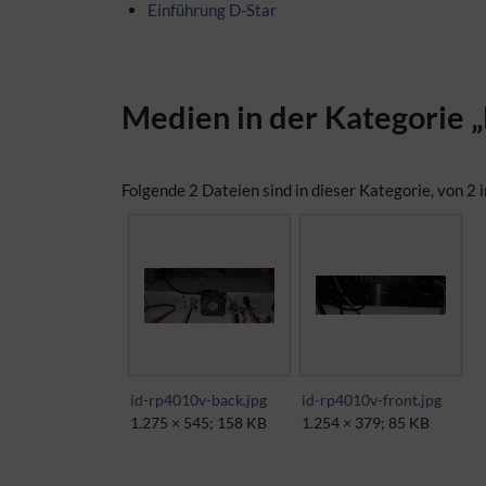
Einführung D-Star
Medien in der Kategorie „
Folgende 2 Dateien sind in dieser Kategorie, von 2 
id-rp4010v-back.jpg
id-rp4010v-front.jpg
1.275 × 545; 158 KB
1.254 × 379; 85 KB