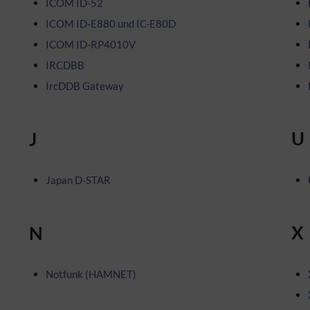
ICOM ID-52
ICOM ID-E880 und IC-E80D
ICOM ID-RP4010V
IRCDBB
IrcDDB Gateway
U
J
Japan D-STAR
X
N
Notfunk (HAMNET)