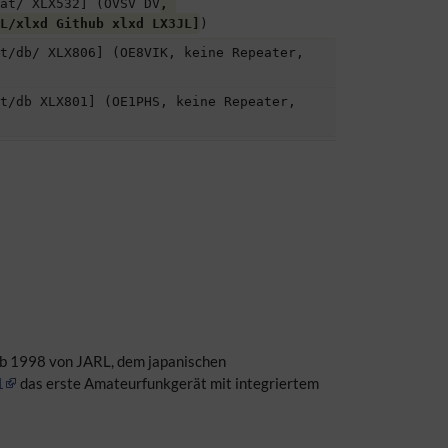
at/ XLX532] (ÖVSV DV
, 
L/xlxd Github xlxd LX3JL]
)
t/db/ XLX806] (OE8VIK, keine Repeater, 
t/db XLX801] (OE1PHS, keine Repeater, 
 ab 1998 von JARL, dem japanischen
1
das erste Amateurfunkgerät mit integriertem