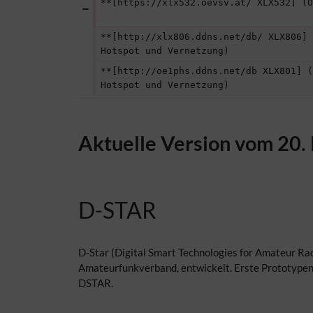
**[https://xlx532.oevsv.at/ XLX532] (Ö
**[http://xlx806.ddns.net/db/ XLX806] 
Hotspot und Vernetzung)
**[http://oe1phs.ddns.net/db XLX801] (
Hotspot und Vernetzung)
Aktuelle Version vom 20.
D-STAR
D-Star (Digital Smart Technologies for Amateur Ra
Amateurfunkverband, entwickelt. Erste Prototype
DSTAR.