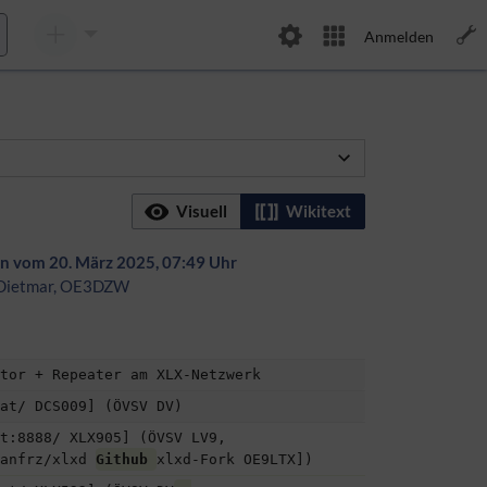
Anmelden
Visuell
Wikitext
on vom 20. März 2025, 07:49 Uhr
Dietmar, OE3DZW
tor + Repeater am XLX-Netzwerk
at/ DCS009] (ÖVSV DV)
t:8888/ XLX905] (ÖVSV LV9, 
anfrz/xlxd 
Github 
xlxd-Fork OE9LTX])