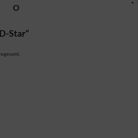
O
D-Star“
insgesamt.