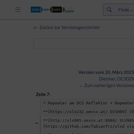
Zur Kopfleiste
Zurück zur Versionsgeschichte
Zur Hauptnavigation
Zu den Seitenwerkzeugen
Zum Arbeitsbereich
Version vom 20. März 2025
Dietmar, OE3DZ
← Zum vorherigen Versions
Zeile 7:
* Repeater am DCS Reflektor + Repeater
**[https://xlx232.oevsv.at/ DCS009] (Ö
**[http://xlx905.oevsv.at:8888/ XLX905
[https://github.com/fabianfrz/xlxd xlx