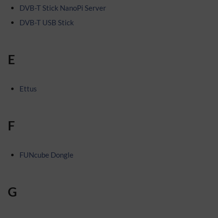
DVB-T Stick NanoPi Server
DVB-T USB Stick
E
Ettus
F
FUNcube Dongle
G