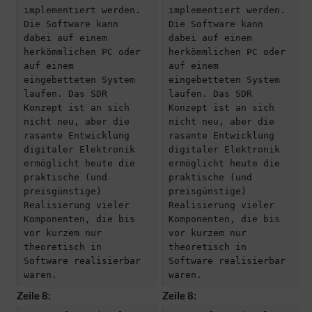
implementiert werden. 
implementiert werden. 
Die Software kann 
Die Software kann 
dabei auf einem 
dabei auf einem 
herkömmlichen PC oder 
herkömmlichen PC oder 
auf einem 
auf einem 
eingebetteten System 
eingebetteten System 
laufen. Das SDR 
laufen. Das SDR 
Konzept ist an sich 
Konzept ist an sich 
nicht neu, aber die 
nicht neu, aber die 
rasante Entwicklung 
rasante Entwicklung 
digitaler Elektronik 
digitaler Elektronik 
ermöglicht heute die 
ermöglicht heute die 
praktische (und 
praktische (und 
preisgünstige) 
preisgünstige) 
Realisierung vieler 
Realisierung vieler 
Komponenten, die bis 
Komponenten, die bis 
vor kurzem nur 
vor kurzem nur 
theoretisch in 
theoretisch in 
Software realisierbar 
Software realisierbar 
waren.
waren.
Zeile 8:
Zeile 8: