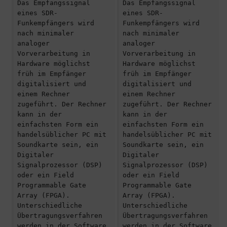
Das Empfangssignal 
Das Empfangssignal 
eines SDR-
eines SDR-
Funkempfängers wird 
Funkempfängers wird 
nach minimaler 
nach minimaler 
analoger 
analoger 
Vorverarbeitung in 
Vorverarbeitung in 
Hardware möglichst 
Hardware möglichst 
früh im Empfänger 
früh im Empfänger 
digitalisiert und 
digitalisiert und 
einem Rechner 
einem Rechner 
zugeführt. Der Rechner 
zugeführt. Der Rechner 
kann in der 
kann in der 
einfachsten Form ein 
einfachsten Form ein 
handelsüblicher PC mit 
handelsüblicher PC mit 
Soundkarte sein, ein 
Soundkarte sein, ein 
Digitaler 
Digitaler 
Signalprozessor (DSP) 
Signalprozessor (DSP) 
oder ein Field 
oder ein Field 
Programmable Gate 
Programmable Gate 
Array (FPGA). 
Array (FPGA). 
Unterschiedliche 
Unterschiedliche 
Übertragungsverfahren 
Übertragungsverfahren 
werden in der Software 
werden in der Software 