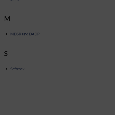
M
MDSR und DADP
S
Softrock