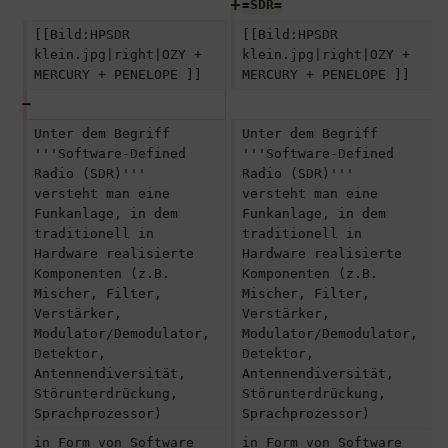
=SDR=
[[Bild:HPSDR 
[[Bild:HPSDR 
klein.jpg|right|OZY + 
klein.jpg|right|OZY + 
MERCURY + PENELOPE ]]
MERCURY + PENELOPE ]]
Unter dem Begriff  
Unter dem Begriff  
'''Software-Defined 
'''Software-Defined 
Radio (SDR)''' 
Radio (SDR)''' 
versteht man eine 
versteht man eine 
Funkanlage, in dem 
Funkanlage, in dem 
traditionell in 
traditionell in 
Hardware realisierte 
Hardware realisierte 
Komponenten (z.B. 
Komponenten (z.B. 
Mischer, Filter, 
Mischer, Filter, 
Verstärker, 
Verstärker, 
Modulator/Demodulator, 
Modulator/Demodulator, 
Detektor, 
Detektor, 
Antennendiversität, 
Antennendiversität, 
Störunterdrückung, 
Störunterdrückung, 
Sprachprozessor)
Sprachprozessor)
in Form von Software 
in Form von Software 