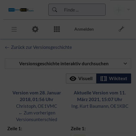
Anmelden
Zur Kopfleiste
Zurück zur Versionsgeschichte
Zur Hauptnavigation
Zu den Seitenwerkzeugen
Zum Arbeitsbereich
Versionsgeschichte interaktiv durchsuchen
Visuell
Wikitext
Version vom 28. Januar
Aktuelle Version vom 11.
2018, 01:56 Uhr
März 2021, 15:07 Uhr
Christoph, OE1VMC
Ing. Kurt Baumann, OE1KBC
← Zum vorherigen
Versionsunterschied
Zeile 1:
Zeile 1: