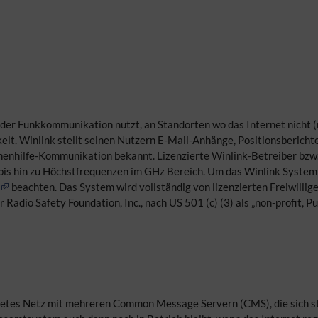
ge der Funkkommunikation nutzt, an Standorten wo das Internet nich
lt. Winlink stellt seinen Nutzern E-Mail-Anhänge, Positionsberichte
rophenhilfe-Kommunikation bekannt. Lizenzierte Winlink-Betreiber bz
 bis hin zu Höchstfrequenzen im GHz Bereich. Um das Winlink Syste
beachten. Das System wird vollständig von lizenzierten Freiwillig
dio Safety Foundation, Inc., nach US 501 (c) (3) als „non-profit, Pub
dnetes Netz mit mehreren Common Message Servern (CMS), die sich s