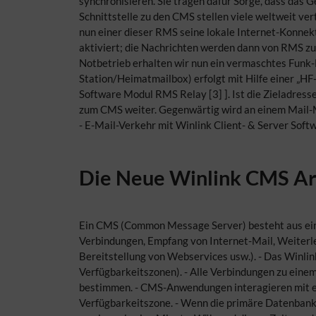
synchronisieren. Sie tragen dafür Sorge, dass das 
Schnittstelle zu den CMS stellen viele weltweit ve
nun einer dieser RMS seine lokale Internet-Konnek
aktiviert; die Nachrichten werden dann von RMS zu
Notbetrieb erhalten wir nun ein vermaschtes Fun
Station/Heimatmailbox) erfolgt mit Hilfe einer „
Software Modul RMS Relay [3] ]. Ist die Zieladresse
zum CMS weiter. Gegenwärtig wird an einem Mail-M
- E-Mail-Verkehr mit Winlink Client- & Server Softw
Die Neue Winlink CMS Ar
Ein CMS (Common Message Server) besteht aus ein
Verbindungen, Empfang von Internet-Mail, Weiterle
Bereitstellung von Webservices usw.). - Das Winli
Verfügbarkeitszonen). - Alle Verbindungen zu eine
bestimmen. - CMS-Anwendungen interagieren mit e
Verfügbarkeitszone. - Wenn die primäre Datenbank 