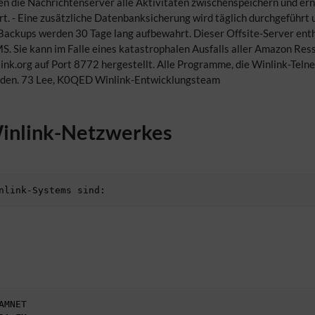
en die Nachrichtenserver alle Aktivitäten zwischenspeichern und er
t. - Eine zusätzliche Datenbanksicherung wird täglich durchgeführt 
Backups werden 30 Tage lang aufbewahrt. Dieser Offsite-Server enth
. Sie kann im Falle eines katastrophalen Ausfalls aller Amazon Ress
k.org auf Port 8772 hergestellt. Alle Programme, die Winlink-Telnet
rden. 73 Lee, K0QED Winlink-Entwicklungsteam
inlink-Netzwerkes