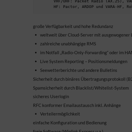
       VHF/UHF: Packet Radio (AX.25), VARA-FM

große Verfügbarkeit und hohe Redundanz
weltweit über Cloud-Server mit ausgewogener 
zahlreiche unabhängige RMS
im Notfall „Radio-Only-Forwarding“ oder im 
Live System Reporting – Positionsmeldungen
Seewetterberichte und andere Bulletins
Sicherheit durch binäres Übertragungsprotokoll (B
Spamsicherheit durch Blacklist/Whitelist-System
sicheres Userlogin
RFC konformer Emailaustausch inkl. Anhänge
Verteilermöglichkeit
einfache Konfiguration und Bedienung
freie Software (Winlink Express u.a.)