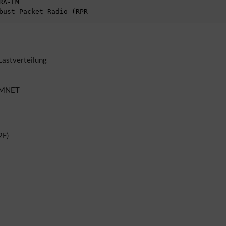
Lastverteilung
HAMNET
2F)