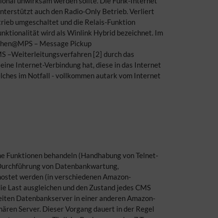
gional unwirksam werden sollte. Die Funk-Internet
nterstützt auch den Radio-Only Betrieb. Verliert
trieb umgeschaltet und die Relais-Funktion
ktionalität wird als Winlink Hybrid bezeichnet. Im
eichen@MPS – Message Pickup
MS –Weiterleitungsverfahren [2] durch das
eine Internet-Verbindung hat, diese in das Internet
ches im Notfall - vollkommen autark vom Internet
he Funktionen behandeln (Handhabung von Telnet-
, Durchführung von Datenbankwartung,
ehostet werden (in verschiedenen Amazon-
die Last ausgleichen und den Zustand jedes CMS
eiten Datenbankserver in einer anderen Amazon-
ären Server. Dieser Vorgang dauert in der Regel