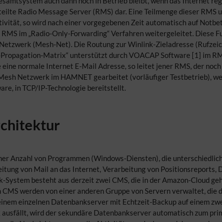
Gesamtsystem auch dann noch in Betrieb bleibt, wenn das Internet re
rteilte Radio Message Server (RMS) dar. Eine Teilmenge dieser RMS u
tivität, so wird nach einer vorgegebenen Zeit automatisch auf Notbe
 RMS im „Radio-Only-Forwarding“ Verfahren weitergeleitet. Diese Fun
k-Netzwerk (Mesh-Net). Die Routung zur Winlink-Zieladresse (Rufz
HF-Propagation-Matrix“ unterstützt durch VOACAP Software [1] im R
 eine normale Internet E-Mail Adresse, so leitet jener RMS, der noch 
esh Netzwerk im HAMNET gearbeitet (vorläufiger Testbetrieb), wel
are, in TCP/IP-Technologie bereitstellt.
chitektur
er Anzahl von Programmen (Windows-Diensten), die unterschiedlic
itung von Mail an das Internet, Verarbeitung von Positionsreports
nk-System besteht aus derzeit zwei CMS, die in der Amazon-Cloud g
m CMS werden von einer anderen Gruppe von Servern verwaltet, die 
inem einzelnen Datenbankserver mit Echtzeit-Backup auf einem zw
ausfällt, wird der sekundäre Datenbankserver automatisch zum prim