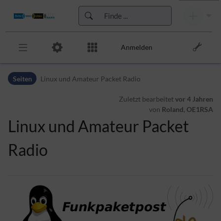
Anmelden
Zur Kopfleiste
Seiten
Linux und Amateur Packet Radio
Zur Hauptnavigation
Zu den Seitenwerkzeugen
Zuletzt bearbeitet
vor 4 Jahren
Zum Arbeitsbereich
von
Roland, OE1RSA
Linux und Amateur Packet
Radio