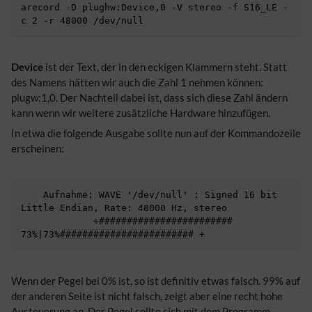
arecord -D plughw:Device,0 -V stereo -f S16_LE -
Device
ist der Text, der in den eckigen Klammern steht. Statt
des Namens hätten wir auch die Zahl 1 nehmen können:
plugw:1,0. Der Nachteil dabei ist, dass sich diese Zahl ändern
kann wenn wir weitere zusätzliche Hardware hinzufügen.
In etwa die folgende Ausgabe sollte nun auf der Kommandozeile
erscheinen:
    Aufnahme: WAVE '/dev/null' : Signed 16 bit 
Little Endian, Rate: 48000 Hz, stereo

             +######################## 
Wenn der Pegel bei 0% ist, so ist definitiv etwas falsch. 99% auf
der anderen Seite ist nicht falsch, zeigt aber eine recht hohe
Austeuerung an. Der Pegel sollte sich mit dem Programm