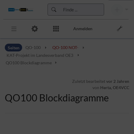
Anmelden
Zur Kopfleiste
Seiten
QO-100
QO-100 NOT-
Zur Hauptnavigation
Zu den Seitenwerkzeugen
KAT-Projekt im Landesverband OE3
Zum Arbeitsbereich
QO100 Blockdiagramme
Zuletzt bearbeitet
vor 2 Jahren
von
Herta, OE4VCC
QO100 Blockdiagramme