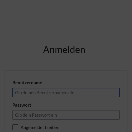
Zur Kopfleiste
Anmelden
Zur Hauptnavigation
Zu den Seitenwerkzeugen
Zum Arbeitsbereich
Benutzername
Passwort
Angemeldet bleiben