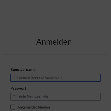
Zur Kopfleiste
Anmelden
Zur Hauptnavigation
Zu den Seitenwerkzeugen
Zum Arbeitsbereich
Benutzername
Passwort
Angemeldet bleiben