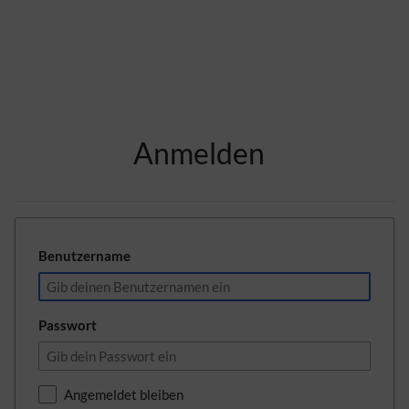
Zur Kopfleiste
Anmelden
Zur Hauptnavigation
Zu den Seitenwerkzeugen
Zum Arbeitsbereich
Benutzername
Passwort
Angemeldet bleiben