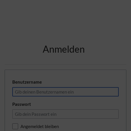
Zur Kopfleiste
Anmelden
Zur Hauptnavigation
Zu den Seitenwerkzeugen
Zum Arbeitsbereich
Benutzername
Passwort
Angemeldet bleiben