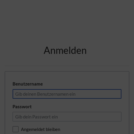
Zur Kopfleiste
Anmelden
Zur Hauptnavigation
Zu den Seitenwerkzeugen
Zum Arbeitsbereich
Benutzername
Passwort
Angemeldet bleiben