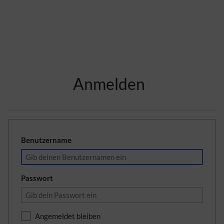
Zur Kopfleiste
Anmelden
Zur Hauptnavigation
Zu den Seitenwerkzeugen
Zum Arbeitsbereich
Benutzername
Passwort
Angemeldet bleiben