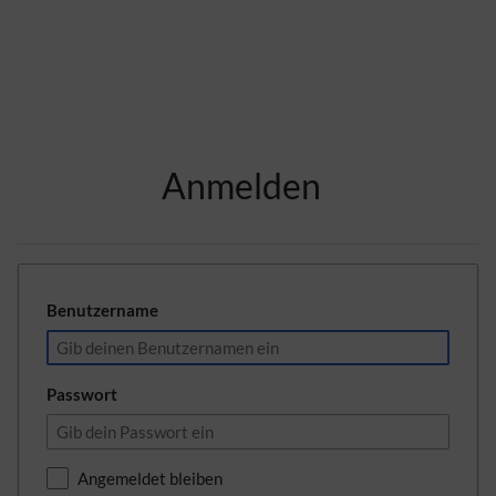
Zur Kopfleiste
Anmelden
Zur Hauptnavigation
Zu den Seitenwerkzeugen
Zum Arbeitsbereich
Benutzername
Passwort
Angemeldet bleiben