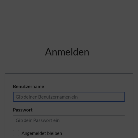
Zur Kopfleiste
Anmelden
Zur Hauptnavigation
Zu den Seitenwerkzeugen
Zum Arbeitsbereich
Benutzername
Passwort
Angemeldet bleiben