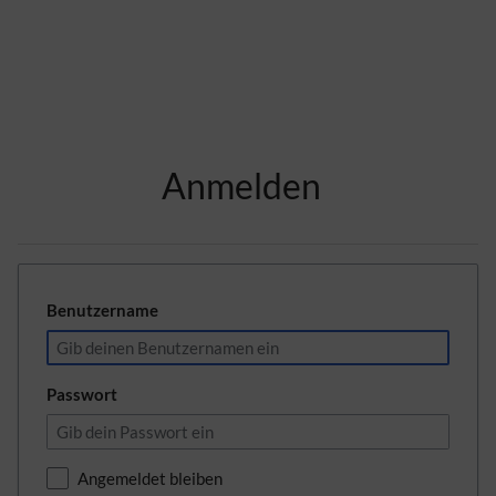
Zur Kopfleiste
Anmelden
Zur Hauptnavigation
Zu den Seitenwerkzeugen
Zum Arbeitsbereich
Benutzername
Passwort
Angemeldet bleiben