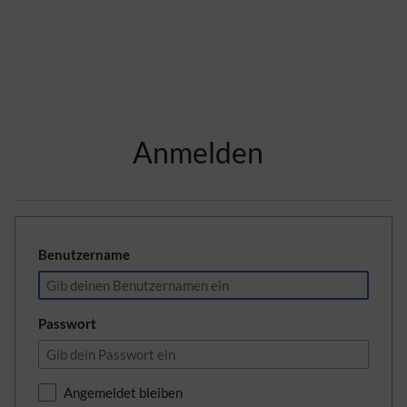
Zur Kopfleiste
Anmelden
Zur Hauptnavigation
Zu den Seitenwerkzeugen
Zum Arbeitsbereich
Benutzername
Passwort
Angemeldet bleiben