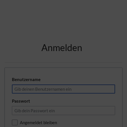
Zur Kopfleiste
Anmelden
Zur Hauptnavigation
Zu den Seitenwerkzeugen
Zum Arbeitsbereich
Benutzername
Passwort
Angemeldet bleiben