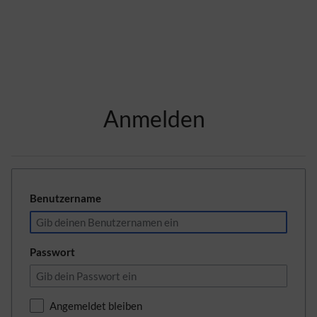
Zur Kopfleiste
Anmelden
Zur Hauptnavigation
Zu den Seitenwerkzeugen
Zum Arbeitsbereich
Benutzername
Passwort
Angemeldet bleiben