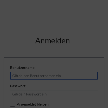
Zur Kopfleiste
Anmelden
Zur Hauptnavigation
Zu den Seitenwerkzeugen
Zum Arbeitsbereich
Benutzername
Passwort
Angemeldet bleiben