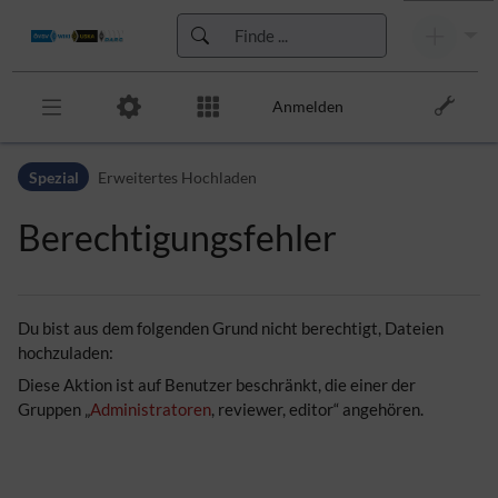
Anmelden
Zur Kopfleiste
Spezial
Erweitertes Hochladen
Zur Hauptnavigation
Zu den Seitenwerkzeugen
Berechtigungsfehler
Zum Arbeitsbereich
Du bist aus dem folgenden Grund nicht berechtigt, Dateien
hochzuladen:
Diese Aktion ist auf Benutzer beschränkt, die einer der
Gruppen „
Administratoren
, reviewer, editor“ angehören.