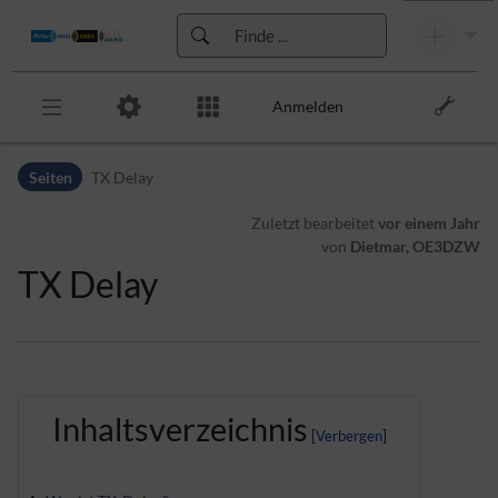
Anmelden
Zur Kopfleiste
Seiten
TX Delay
Zur Hauptnavigation
Zu den Seitenwerkzeugen
Zuletzt bearbeitet
vor einem Jahr
Zum Arbeitsbereich
von
Dietmar, OE3DZW
TX Delay
Inhaltsverzeichnis