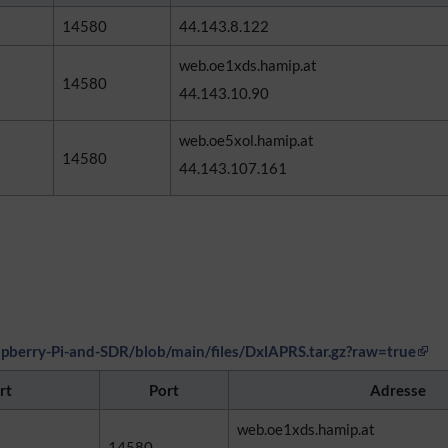
14580
44.143.8.122
web.oe1xds.hamip.at
14580
44.143.10.90
web.oe5xol.hamip.at
14580
44.143.107.161
spberry-Pi-and-SDR/blob/main/files/DxlAPRS.tar.gz?raw=true
rt
Port
Adresse
web.oe1xds.hamip.at
14580