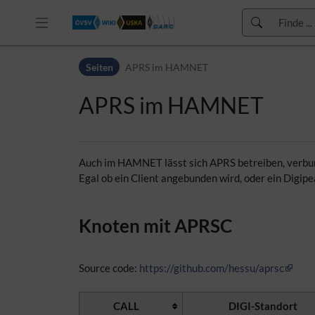
Zur Kopfleiste
Seiten
APRS im HAMNET
Zur Hauptnavigation
Zu den Seitenwerkzeugen
APRS im HAMNET
Zum Arbeitsbereich
Auch im HAMNET lässt sich APRS betreiben, verbun
Egal ob ein Client angebunden wird, oder ein Digip
Knoten mit APRSC
Source code:
https://github.com/hessu/aprsc
CALL
DIGI-Standort