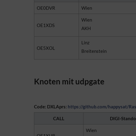
OE0DVR
Wien
Wien
OE1XDS
AKH
Linz
OE5XOL
Breitenstein
Knoten mit udpgate
Code: DXLAprs:
https://github.com/happysat/Ra
CALL
DIGI-Stando
Wien
OE1XUR