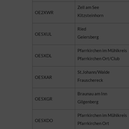
Zell am See
OE2XWR
Kitzsteinhorn
Ried
OE5XUL
Geiersberg
Pfarrkirchen im Mühlkreis
OE5XDL
Pfarrkirchen Ort/Club
St.Johann/Walde
OE5XAR
Frauschereck
Braunau am Inn
OE5XGR
Gilgenberg
Pfarrkirchen im Mühlkreis
OE5XDO
Pfarrkirchen Ort