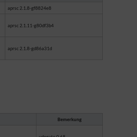
aprsc 2.1.8-gf8824e8
aprsc 2.1.11-g80df3b4
aprsc 2.1.8-gd86a31d
Bemerkung
udpgate 0.68