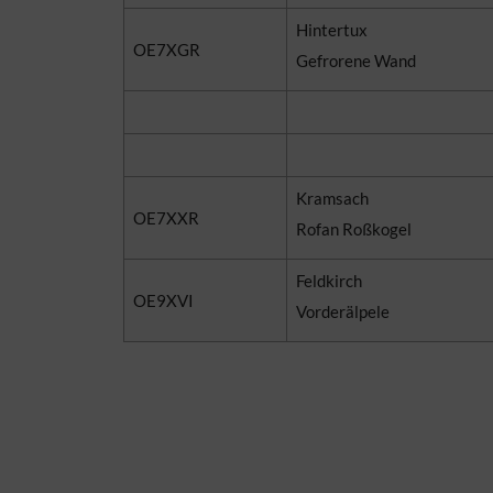
Hintertux
OE7XGR
Gefrorene Wand
Kramsach
OE7XXR
Rofan Roßkogel
Feldkirch
OE9XVI
Vorderälpele