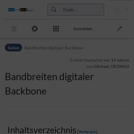
Anmelden
Zur Kopfleiste
Seiten
Bandbreiten digitaler Backbone
Zur Hauptnavigation
Zu den Seitenwerkzeugen
Zuletzt bearbeitet
vor 14 Jahren
Zum Arbeitsbereich
von
Michael, OE2WAO
Bandbreiten digitaler
Backbone
Inhaltsverzeichnis