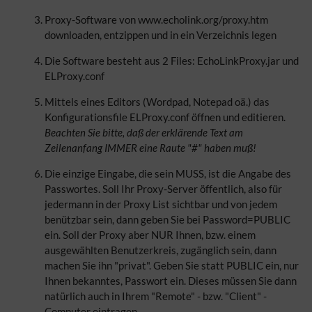
Proxy-Software von www.echolink.org/proxy.htm
downloaden, entzippen und in ein Verzeichnis legen
Die Software besteht aus 2 Files: EchoLinkProxy.jar und
ELProxy.conf
Mittels eines Editors (Wordpad, Notepad oä.) das
Konfigurationsfile ELProxy.conf öffnen und editieren.
Beachten Sie bitte, daß der erklärende Text am
Zeilenanfang IMMER eine Raute "#" haben muß!
Die einzige Eingabe, die sein MUSS, ist die Angabe des
Passwortes. Soll Ihr Proxy-Server öffentlich, also für
jedermann in der Proxy List sichtbar und von jedem
benützbar sein, dann geben Sie bei Password=PUBLIC
ein. Soll der Proxy aber NUR Ihnen, bzw. einem
ausgewählten Benutzerkreis, zugänglich sein, dann
machen Sie ihn "privat". Geben Sie statt PUBLIC ein, nur
Ihnen bekanntes, Passwort ein. Dieses müssen Sie dann
natürlich auch in Ihrem "Remote" - bzw. "Client" -
Computer eintragen.