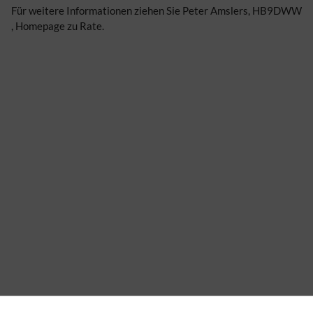
Für weitere Informationen ziehen Sie Peter Amslers, HB9DWW
, Homepage zu Rate.