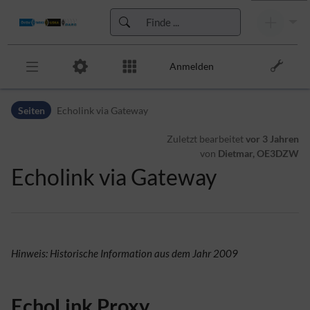
Anmelden
Zur Kopfleiste
Seiten
Echolink via Gateway
Zur Hauptnavigation
Zu den Seitenwerkzeugen
Zuletzt bearbeitet
vor 3 Jahren
Zum Arbeitsbereich
von
Dietmar, OE3DZW
Echolink via Gateway
Hinweis: Historische Information aus dem Jahr 2009
EchoLink Proxy