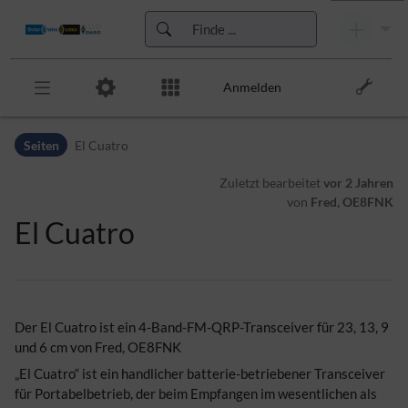
Anmelden
Zur Kopfleiste
Seiten
El Cuatro
Zur Hauptnavigation
Zu den Seitenwerkzeugen
Zuletzt bearbeitet
vor 2 Jahren
Zum Arbeitsbereich
von
Fred, OE8FNK
El Cuatro
Der El Cuatro ist ein 4-Band-FM-QRP-Transceiver für 23, 13, 9
und 6 cm von Fred, OE8FNK
„El Cuatro“ ist ein handlicher batterie-betriebener Transceiver
für Portabelbetrieb, der beim Empfangen im wesentlichen als