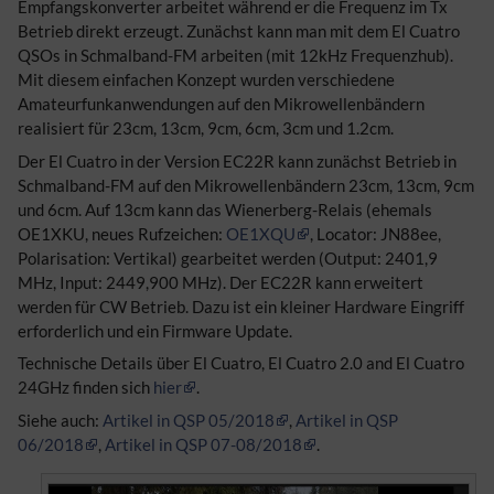
Empfangskonverter arbeitet während er die Frequenz im Tx
Betrieb direkt erzeugt. Zunächst kann man mit dem El Cuatro
QSOs in Schmalband-FM arbeiten (mit 12kHz Frequenzhub).
Mit diesem einfachen Konzept wurden verschiedene
Amateurfunkanwendungen auf den Mikrowellenbändern
realisiert für 23cm, 13cm, 9cm, 6cm, 3cm und 1.2cm.
Der El Cuatro in der Version EC22R kann zunächst Betrieb in
Schmalband-FM auf den Mikrowellenbändern 23cm, 13cm, 9cm
und 6cm. Auf 13cm kann das Wienerberg-Relais (ehemals
OE1XKU, neues Rufzeichen:
OE1XQU
, Locator: JN88ee,
Polarisation: Vertikal) gearbeitet werden (Output: 2401,9
MHz, Input: 2449,900 MHz). Der EC22R kann erweitert
werden für CW Betrieb. Dazu ist ein kleiner Hardware Eingriff
erforderlich und ein Firmware Update.
Technische Details über El Cuatro, El Cuatro 2.0 and El Cuatro
24GHz finden sich
hier
.
Siehe auch:
Artikel in QSP 05/2018
,
Artikel in QSP
06/2018
,
Artikel in QSP 07-08/2018
.