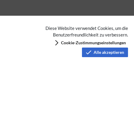
Diese Website verwendet Cookies, um die
Benutzerfreundlichkeit zu verbessern.
Cookie-Zustimmungseinstellungen
Alle akzeptieren
Mikrowelle
UKW Frequenzbereiche
Datenschutz
Nutzungsbedingungen
Haftungsausschluss
Impressum
Über