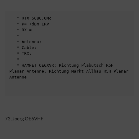
   * RTX 5680,0Mc

   * P= +dBm ERP

   * RX = 

   * 

   * Antenna: 

   * Cable:

   * TRX:

   * 

   * HAMNET OE6XVR: Richtung Plabutsch R5H 
Planar Antenne, Richtung Markt Allhau R5H Planar 
Antenne

73, Joerg OE6VHF