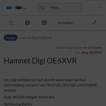
Anmelden
Zur Kopfleiste
Seiten
Hamnet Digi OE6XVR
Zur Hauptnavigation
Zu den Seitenwerkzeugen
Zuletzt bearbeitet
vor 14 Jahren
Zum Arbeitsbereich
von
Jörg, OE6VHF
Hamnet Digi OE6XVR
Der Digi befindet sich auf dem Stradnerkogel bei Bad
Gleichenberg und wird von OE6CUD, OE6TQG und OE6RKE
betreut.
Grid: JN76XU Height: 609m ASL
Technische Daten: