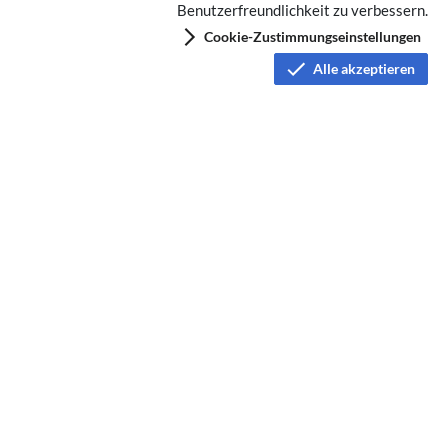
Benutzerfreundlichkeit zu verbessern.
Cookie-Zustimmungseinstellungen
Alle akzeptieren
Keine Kategorien vergeben
Datenschutz
Nutzungsbedingungen
Haftungsausschluss
Impressum
Über