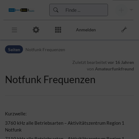
Anmelden
Zur Kopfleiste
Seiten
Notfunk Frequenzen
Zur Hauptnavigation
Zu den Seitenwerkzeugen
Zuletzt bearbeitet
vor 16 Jahren
Zum Arbeitsbereich
von
Amateurfunkfreund
Notfunk Frequenzen
Kurzwelle:
3760 kHz alle Betriebsarten – Aktivitätszentrum Region 1
Notfunk
7110 kHz alle Betriebsarten – Aktivitätszentrum Region 1