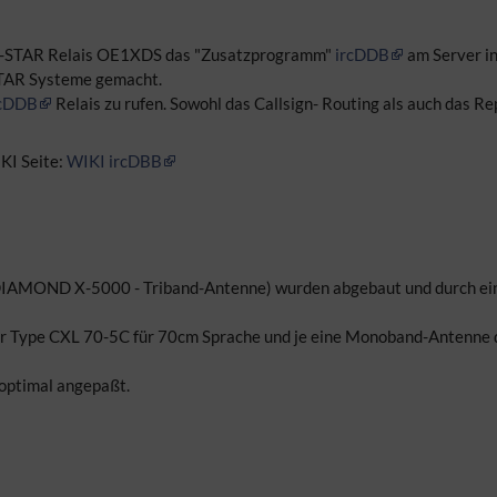
D-STAR Relais OE1XDS das "Zusatzprogramm"
ircDDB
am Server ins
-STAR Systeme gemacht.
rcDDB
Relais zu rufen. Sowohl das Callsign- Routing als auch das R
KI Seite:
WIKI ircDBB
DIAMOND X-5000 - Triband-Antenne) wurden abgebaut und durch ei
Type CXL 70-5C für 70cm Sprache und je eine Monoband-Antenne 
optimal angepaßt.