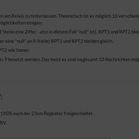
 am Relais zu hinterlassen. Theoretisch ist es möglich 10 verschi
öglichkeiten einigen.
Stelle eine Ziffer - also in diesem Fall "null" ist). RPT1 und RPT2
 eine "null" an 8 Stelle) RPT1 und RPT2 bleiben gleich.
PT2 wie immer.
bis 9 besetzt werden. Das heist es sind insgesamt 10 Nachrichten mög
:
XDS auch der 23cm Repeater freigeschaltet.
QRV.