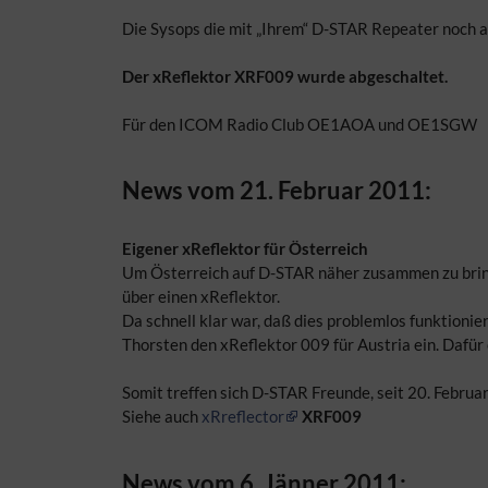
Die Sysops die mit „Ihrem“ D-STAR Repeater noch a
Der xReflektor XRF009 wurde abgeschaltet.
Für den ICOM Radio Club OE1AOA und OE1SGW
News vom 21. Februar 2011:
Eigener xReflektor für Österreich
Um Österreich auf D-STAR näher zusammen zu brin
über einen xReflektor.
Da schnell klar war, daß dies problemlos funktio
Thorsten den xReflektor 009 für Austria ein. Dafü
Somit treffen sich D-STAR Freunde, seit 20. Februa
Siehe auch
xRreflector
XRF009
News vom 6. Jänner 2011: