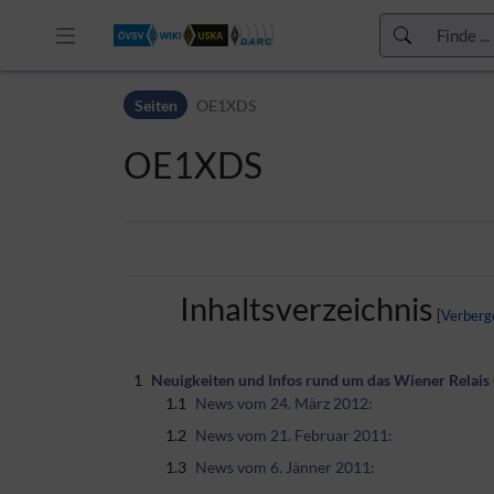
Zur Kopfleiste
Seiten
OE1XDS
Zur Hauptnavigation
Zu den Seitenwerkzeugen
OE1XDS
Zum Arbeitsbereich
Inhaltsverzeichnis
1
Neuigkeiten und Infos rund um das Wiener Relai
1.1
News vom 24. März 2012:
1.2
News vom 21. Februar 2011:
1.3
News vom 6. Jänner 2011: