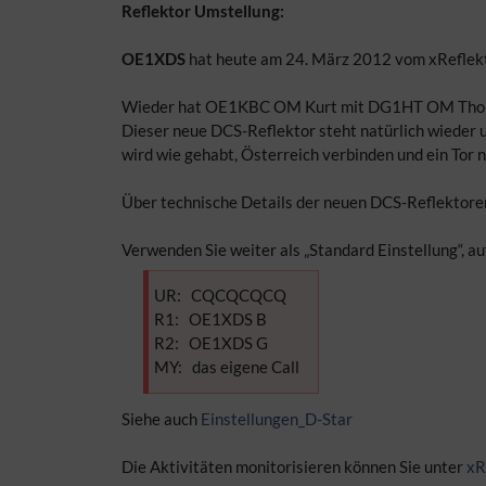
Reflektor Umstellung:
OE1XDS
hat heute am 24. März 2012 vom xRefle
Wieder hat OE1KBC OM Kurt mit DG1HT OM Thorste
Dieser neue DCS-Reflektor steht natürlich wieder 
wird wie gehabt, Österreich verbinden und ein Tor n
Über technische Details der neuen DCS-Reflektoren
Verwenden Sie weiter als „Standard Einstellung“, 
UR: CQCQCQCQ
R1: OE1XDS B
R2: OE1XDS G
MY: das eigene Call
Siehe auch
Einstellungen_D-Star
Die Aktivitäten monitorisieren können Sie unter
xR