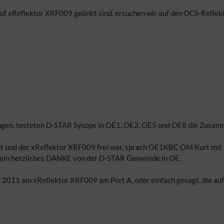
uf xReflektor XRF009 gelinkt sind, ersuchen wir auf den DCS-Refle
gen, testeten D-STAR Sysops in OE1, OE3, OE5 und OE8 die Zusamm
niert und der xReflektor XRF009 frei war, sprach OE1KBC OM Kurt mi
r ein herzliches DANKE von der D-STAR Gemeinde in OE.
r 2011 am xReflektor XRF009 am Port A, oder einfach gesagt, die auf