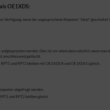
ais OE1XDS:
r Verfügung, wenn der angesprochene Repeater "lokal" geschaltet ist
 aufgesprochen werden. Dies ist vor allem dann nützlich, wenn man d
t anschliessend gelöscht.
. RPT1 und RPT2 bleiben mit OE1XDS B und OE1XDS G gleich.
 Repeater abgefragt werden.
RPT1 und RPT2 beliben gleich.