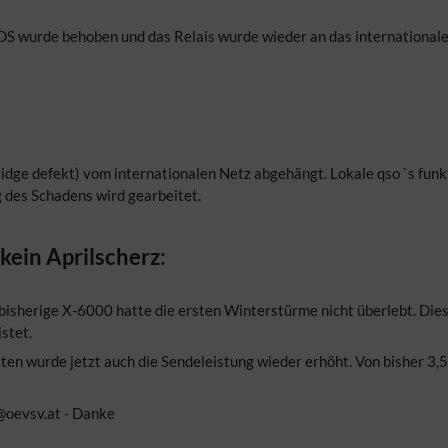
S wurde behoben und das Relais wurde wieder an das internationa
idge defekt) vom internationalen Netz abgehängt. Lokale qso `s fun
 des Schadens wird gearbeitet.
kein Aprilscherz:
isherige X-6000 hatte die ersten Winterstürme nicht überlebt. Die
stet.
n wurde jetzt auch die Sendeleistung wieder erhöht. Von bisher 3,5 
@oevsv.at - Danke