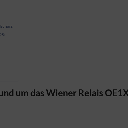
lscherz:
DS:
rund um das Wiener Relais OE1