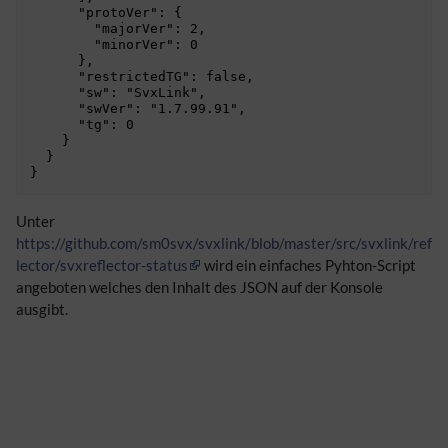
      "protoVer": {

        "majorVer": 2,

        "minorVer": 0

      },

      "restrictedTG": false,

      "sw": "SvxLink",

      "swVer": "1.7.99.91",

      "tg": 0

    }

  }

}
Unter
https://github.com/sm0svx/svxlink/blob/master/src/svxlink/ref
lector/svxreflector-status
wird ein einfaches Pyhton-Script
angeboten welches den Inhalt des JSON auf der Konsole
ausgibt.