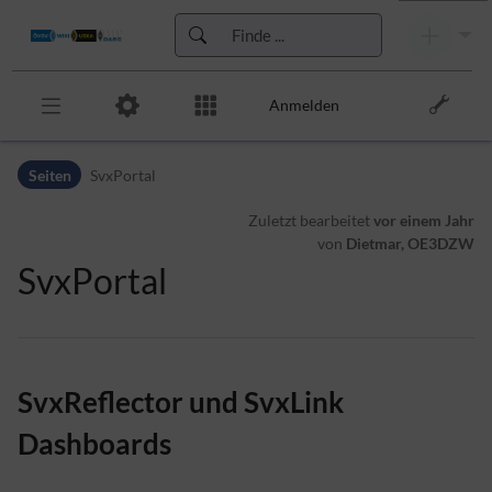
Anmelden
Zur Kopfleiste
Seiten
SvxPortal
Zur Hauptnavigation
Zu den Seitenwerkzeugen
Zuletzt bearbeitet
vor einem Jahr
Zum Arbeitsbereich
von
Dietmar, OE3DZW
SvxPortal
SvxReflector und SvxLink
Dashboards