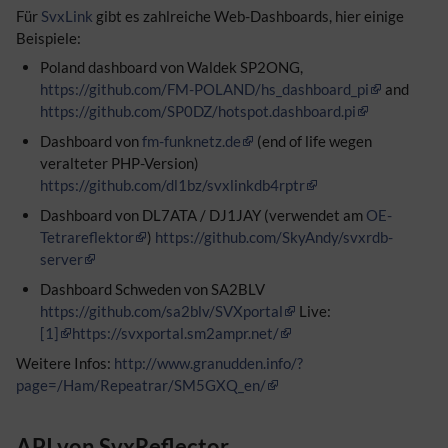
Für
SvxLink
gibt es zahlreiche Web-Dashboards, hier einige
Beispiele:
Poland dashboard von Waldek SP2ONG,
https://github.com/FM-POLAND/hs_dashboard_pi
and
https://github.com/SP0DZ/hotspot.dashboard.pi
Dashboard von
fm-funknetz.de
(end of life wegen
veralteter PHP-Version)
https://github.com/dl1bz/svxlinkdb4rptr
Dashboard von DL7ATA / DJ1JAY (verwendet am
OE-
Tetrareflektor
)
https://github.com/SkyAndy/svxrdb-
server
Dashboard Schweden von SA2BLV
https://github.com/sa2blv/SVXportal
Live:
[1]
https://svxportal.sm2ampr.net/
Weitere Infos:
http://www.granudden.info/?
page=/Ham/Repeatrar/SM5GXQ_en/
API von SvxReflector