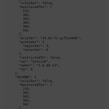
      "isTalker": false,

      "monitoredTGs": [

        232,

        301,

        302,

        303,

        304,

        502

      ],

      "projVer": "24.02-71-gcf2ce04b",

      "protoVer": {

        "majorVer": 3,

        "minorVer": 0

      },

      "restrictedTG": false,

      "sw": "SvxLink",

      "swVer": "1.8.99.13",

      "tg": 0

    },

    "OE3XNR": {

      "isTalker": false,

      "monitoredTGs": [

        232,

        301,

        302,

        303,

        502

      ],
