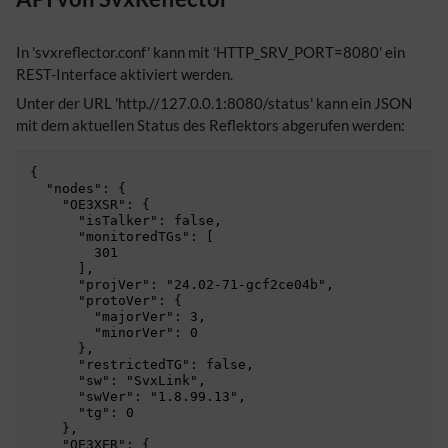
In 'svxreflector.conf' kann mit 'HTTP_SRV_PORT=8080' ein
REST-Interface aktiviert werden.
Unter der URL 'http.//127.0.0.1:8080/status' kann ein JSON
mit dem aktuellen Status des Reflektors abgerufen werden:
{

  "nodes": {

    "OE3XSR": {

      "isTalker": false,

      "monitoredTGs": [

        301

      ],

      "projVer": "24.02-71-gcf2ce04b",

      "protoVer": {

        "majorVer": 3,

        "minorVer": 0

      },

      "restrictedTG": false,

      "sw": "SvxLink",

      "swVer": "1.8.99.13",

      "tg": 0

    },

    "OE3XER": {
