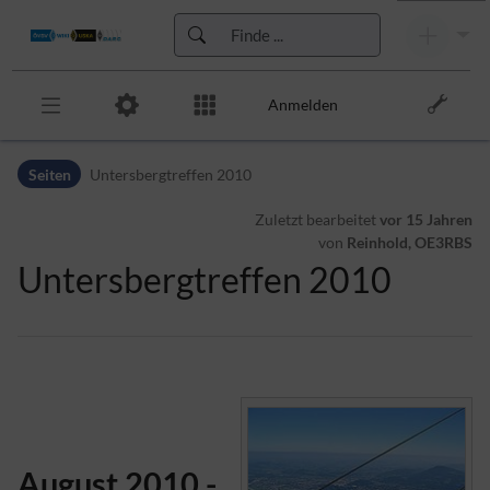
Anmelden
Zur Kopfleiste
Seiten
Untersbergtreffen 2010
Zur Hauptnavigation
Zu den Seitenwerkzeugen
Zuletzt bearbeitet
vor 15 Jahren
Zum Arbeitsbereich
von
Reinhold, OE3RBS
Untersbergtreffen 2010
August 2010 -