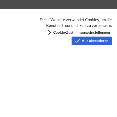
Diese Website verwendet Cookies, um die
Benutzerfreundlichkeit zu verbessern.
Cookie-Zustimmungseinstellungen
Alle akzeptieren
Digitale Betriebsarten
Meteor-Scatter
Datenschutz
Nutzungsbedingungen
Haftungsausschluss
Impressum
Über