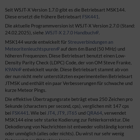
Seit WSJT-X Version 1.7.0 gibt es die Betriebsart MSK144.
Diese ersetzt die frühere Betriebsart
FSK441
.
Die aktuelle Programmversion ist WSJT-X Version 2.7.0 (Stand:
24.02.2025), siehe .
WSJT-X 2.7.0 Handbuch
.
MSK144 wurde entwickelt für
Streuverbindungen an
Meteoritenleuchtspuren
auf dem 6m Band (50 MHz) und
höheren Frequenzen. Diese Betriebsart benutzt einen Low-
Density Parity Check (LDPC) Code, der von OM Steve Franke,
K9AN
entwickelt wurde. Diese Betriebsart stammt ab von
der nun nicht mehr unterstützten experimentellen Betriebsart
JTMSK und enthält ein paar Verbesserungen für schwache und
kurze Meteor Pings.
Die effektive Übertragungsrate beträgt etwa 250 Zeichen pro
Sekunde (characters per second, cps), verglichen mit 147 cps
bei
FSK441
. Wie bei
JT4
,
JT9
,
JT65
und
QRA64
, verwendet
MSK144 eine sehr starke Kodierung zur Fehlerkorrektur. Die
Dekodierung von Nachrichten ist entweder vollständig korrekt
oder unmöglich (alles oder nichts). Du wirst nur sehr wenig