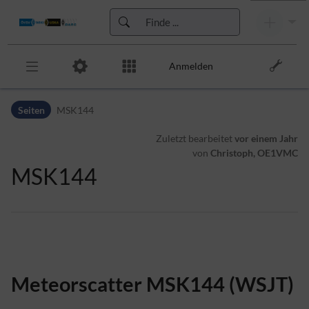
Anmelden
Zur Kopfleiste
Seiten
MSK144
Zur Hauptnavigation
Zu den Seitenwerkzeugen
Zuletzt bearbeitet
vor einem Jahr
Zum Arbeitsbereich
von
Christoph, OE1VMC
MSK144
Meteorscatter MSK144 (WSJT)