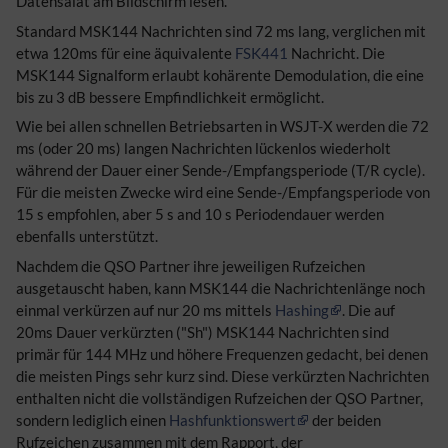
Datensalat am Bildschirm lesen.
Standard MSK144 Nachrichten sind 72 ms lang, verglichen mit
etwa 120ms für eine äquivalente
FSK441
Nachricht. Die
MSK144 Signalform erlaubt kohärente Demodulation, die eine
bis zu 3 dB bessere Empfindlichkeit ermöglicht.
Wie bei allen schnellen Betriebsarten in WSJT-X werden die 72
ms (oder 20 ms) langen Nachrichten lückenlos wiederholt
während der Dauer einer Sende-/Empfangsperiode (T/R cycle).
Für die meisten Zwecke wird eine Sende-/Empfangsperiode von
15 s empfohlen, aber 5 s and 10 s Periodendauer werden
ebenfalls unterstützt.
Nachdem die QSO Partner ihre jeweiligen Rufzeichen
ausgetauscht haben, kann MSK144 die Nachrichtenlänge noch
einmal verkürzen auf nur 20 ms mittels
Hashing
. Die auf
20ms Dauer verkürzten ("Sh") MSK144 Nachrichten sind
primär für 144 MHz und höhere Frequenzen gedacht, bei denen
die meisten Pings sehr kurz sind. Diese verkürzten Nachrichten
enthalten nicht die vollständigen Rufzeichen der QSO Partner,
sondern lediglich einen
Hashfunktionswert
der beiden
Rufzeichen zusammen mit dem Rapport, der