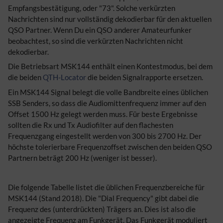
Empfangsbestätigung, oder "73". Solche verkürzten
Nachrichten sind nur vollständig dekodierbar für den aktuellen
QSO Partner. Wenn Du ein QSO anderer Amateurfunker
beobachtest, so sind die verkürzten Nachrichten nicht
dekodierbar.
Die Betriebsart MSK144 enthält einen Kontestmodus, bei dem
die beiden
QTH-Locator
die beiden Signalrapporte ersetzen.
Ein MSK144 Signal belegt die volle Bandbreite eines üblichen
SSB Senders, so dass die Audiomittenfrequenz immer auf den
Offset 1500 Hz gelegt werden muss. Für beste Ergebnisse
sollten die Rx und Tx Audiofilter auf den flachesten
Frequenzgang eingestellt werden von 300 bis 2700 Hz. Der
höchste tolerierbare Frequenzoffset zwischen den beiden QSO
Partnern beträgt 200 Hz (weniger ist besser).
Die folgende Tabelle listet die üblichen Frequenzbereiche für
MSK144 (Stand 2018). Die "Dial Frequency" gibt dabei die
Frequenz des (unterdrückten) Trägers an. Dies ist also die
angezeigte Frequenz am Funkgerät. Das Funkgerät moduliert