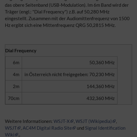
das obere Seitenband (USB-Modulation). Im 6m Band wird der
Träger (engl.: "Dial Frequency") z.B. auf 50,280 MHz
eingestellt. Zusammen mit der Audiomittenfrequenz von 1500
Hz ergibt sich eine Mittenfrequenz QRG 50,2815 MHz.
Dial Frequency
6m
50,360 MHz
4m
in Österreich nicht freigegeben: 70,230 MHz
2m
144,360 MHz
70cm
432,360 MHz
Weitere Informationen:
WSJT-X
,
WSJT (Wikipedia)
,
WSJT
,
AC4M Digital Radio Site
und
Signal Identification
Wiki
..