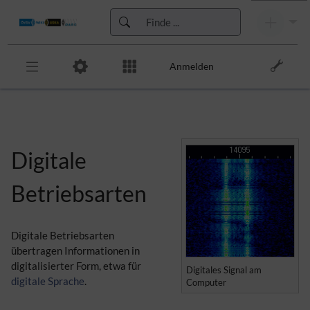
Anmelden
Zur Kopfleiste
Zur Hauptnavigation
Zu den Seitenwerkzeugen
Zum Arbeitsbereich
Digitale
Betriebsarten
Digitale Betriebsarten
übertragen Informationen in
digitalisierter Form, etwa für
Digitales Signal am
digitale Sprache
.
Computer