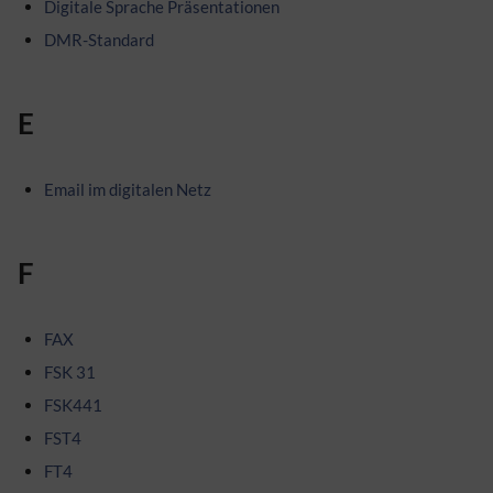
Digitale Sprache Präsentationen
DMR-Standard
E
Email im digitalen Netz
F
FAX
FSK 31
FSK441
FST4
FT4