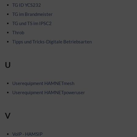
TG ID YCS232
TG im Brandmeister
TG und TS im IPSC2
Throb
Tipps und Tricks-Digitale Betriebsarten
U
Userequipment HAMNETmesh
Userequipment HAMNETpoweruser
V
VoIP - HAMSIP