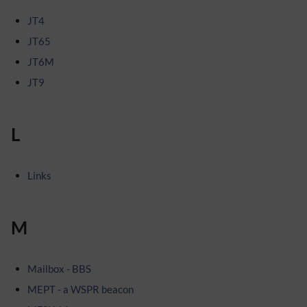
JT4
JT65
JT6M
JT9
L
Links
M
Mailbox - BBS
MEPT - a WSPR beacon