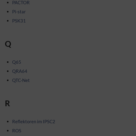
PACTOR
Pi-star
PSK31
Q
Q65
QRA64
QTC-Net
R
Reflektoren im IPSC2
ROS