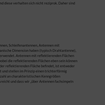
d diese verhalten sich nicht reziprok. Daher sind
nnen, Schleifenantennen, Antennen mit
hanische Dimension haben (typisch Drahtantenne),
verwendet. Antennen mit reflektierenden Flächen
wobei die reflektierenden Flächen eben sein können
 der reflektierenden Fläche befindet, ist entweder
und stellen im Prinzip einen trichterförmig
elzahl an charakteristischen Kenngrößen
sreicht und dass wir „über Antennen fachsimpeln