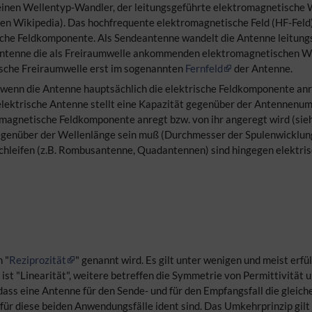
einen Wellentyp-Wandler, der leitungsgeführte elektromagnetische
hen Wikipedia). Das hochfrequente elektromagnetische Feld (HF-Feld
sche Feldkomponente. Als Sendeantenne wandelt die Antenne leitung
ntenne die als Freiraumwelle ankommenden elektromagnetischen Wel
sche Freiraumwelle erst im sogenannten
Fernfeld
der Antenne.
, wenn die Antenne hauptsächlich die elektrische Feldkomponente an
ne elektrische Antenne stellt eine Kapazität gegenüber der Antennen
magnetische Feldkomponente anregt bzw. von ihr angeregt wird (sie
in gegenüber der Wellenlänge sein muß (Durchmesser der Spulenwicklun
hleifen (z.B. Rombusantenne, Quadantennen) sind hingegen elektri
h "
Reziprozität
" genannt wird. Es gilt unter wenigen und meist erf
st "Linearität", weitere betreffen die Symmetrie von Permittivität 
ss eine Antenne für den Sende- und für den Empfangsfall die gleic
ür diese beiden Anwendungsfälle ident sind. Das Umkehrprinzip gilt j