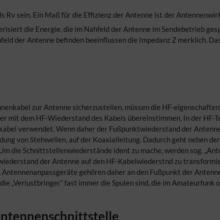
ls Rv sein. Ein Maß für die Effizienz der Antenne ist der Antennenwir
isiert die Energie, die im Nahfeld der Antenne im Sendebetrieb gesp
ahfeld der Antenne befinden beeinflussen die Impedanz Z merklich. Da
enkabel zur Antenne sicherzustellen, müssen die HF-eigenschaften
ser mit dem HF-Wiederstand des Kabels übereinstimmen. In der HF-Te
kabel verwendet. Wenn daher der Fußpunktwiederstand der Antenne
ildung von Stehwellen, auf der Koaxialleitung. Dadurch geht neben d
. Um die Schnittstellenwiederstände ident zu mache, werden sog. „An
wiederstand der Antenne auf den HF-Kabelwiederstnd zu transformi
n. Antennenanpassgeräte gehören daher an den Fußpunkt der Antenne!
e „Verlustbringer“ fast immer die Spulen sind, die im Amateurfunk o
ntennenschnittstelle