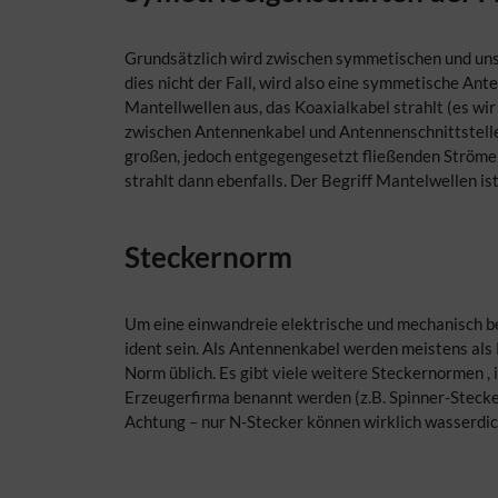
Grundsätzlich wird zwischen symmetischen und un
dies nicht der Fall, wird also eine symmetische An
Mantellwellen aus, das Koaxialkabel strahlt (es wi
zwischen Antennenkabel und Antennenschnittstelle n
großen, jedoch entgegengesetzt fließenden Ströme a
strahlt dann ebenfalls. Der Begriff Mantelwellen is
Steckernorm
Um eine einwandreie elektrische und mechanisch b
ident sein. Als Antennenkabel werden meistens als
Norm üblich. Es gibt viele weitere Steckernormen 
Erzeugerfirma benannt werden (z.B. Spinner-Stecker
Achtung – nur N-Stecker können wirklich wasserdi