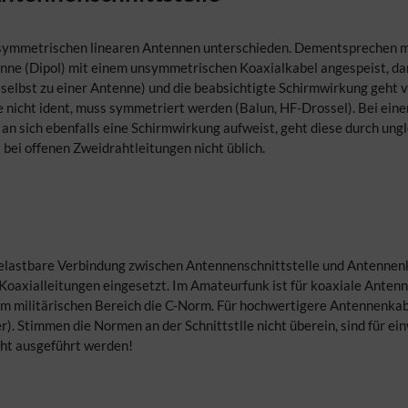
symmetrischen linearen Antennen unterschieden. Dementsprechen mu
tenne (Dipol) mit einem unsymmetrischen Koaxialkabel angespeist, da
r selbst zu einer Antenne) und die beabsichtigte Schirmwirkung geht
icht ident, muss symmetriert werden (Balun, HF-Drossel). Bei einer 
n sich ebenfalls eine Schirmwirkung aufweist, geht diese durch ungl
t bei offenen Zweidrahtleitungen nicht üblich.
elastbare Verbindung zwischen Antennenschnittstelle und Antennen
 Koaxialleitungen eingesetzt. Im Amateurfunk ist für koaxiale Anten
, im militärischen Bereich die C-Norm. Für hochwertigere Antennenka
). Stimmen die Normen an der Schnittstlle nicht überein, sind für e
cht ausgeführt werden!