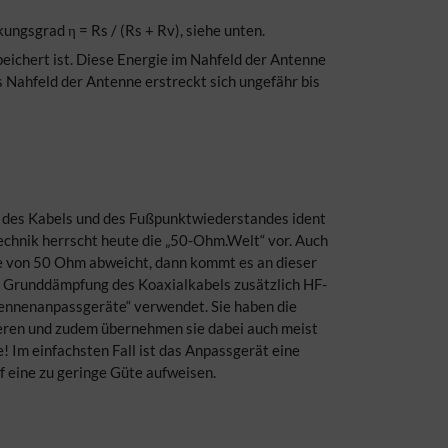
kungsgrad η = Rs / (Rs + Rv), siehe unten.
eichert ist. Diese Energie im Nahfeld der Antenne
s Nahfeld der Antenne erstreckt sich ungefähr bis
 des Kabels und des Fußpunktwiederstandes ident
chnik herrscht heute die „50-Ohm.Welt“ vor. Auch
 von 50 Ohm abweicht, dann kommt es an dieser
er Grunddämpfung des Koaxialkabels zusätzlich HF-
tennenanpassgeräte“ verwendet. Sie haben die
eren und zudem übernehmen sie dabei auch meist
 Im einfachsten Fall ist das Anpassgerät eine
f eine zu geringe Güte aufweisen.