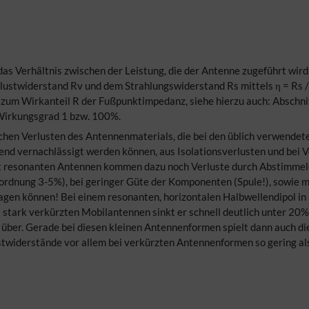
Verhältnis zwischen der Leistung, die der Antenne zugeführt wird, u
stwiderstand Rv und dem Strahlungswiderstand Rs mittels η = Rs / (
zum Wirkanteil R der Fußpunktimpedanz, siehe hierzu auch: Abschnit
Wirkungsgrad 1 bzw. 100%.
hen Verlusten des Antennenmaterials, die bei den üblich verwendete
 vernachlässigt werden können, aus Isolationsverlusten und bei V
ht resonanten Antennen kommen dazu noch Verluste durch Abstimmel
ordnung 3-5%), bei geringer Güte der Komponenten (Spule!), sowie me
agen können! Bei einem resonanten, horizontalen Halbwellendipol i
tark verkürzten Mobilantennen sinkt er schnell deutlich unter 20%
% über. Gerade bei diesen kleinen Antennenformen spielt dann auch d
stwiderstände vor allem bei verkürzten Antennenformen so gering als