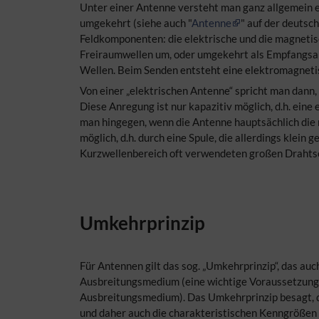
Unter einer Antenne versteht man ganz allgemein 
umgekehrt (siehe auch "
Antenne
" auf der deutsc
Feldkomponenten: die elektrische und die magneti
Freiraumwellen um, oder umgekehrt als Empfangsa
Wellen. Beim Senden
entsteht eine elektromagneti
Von einer „elektrischen Antenne“ spricht man dann
Diese Anregung ist nur kapazitiv möglich, d.h. ei
man hingegen, wenn die Antenne hauptsächlich die 
möglich, d.h. durch eine Spule, die allerdings kle
Kurzwellenbereich oft verwendeten großen Drahtsc
Umkehrprinzip
Für Antennen gilt das sog. „Umkehrprinzip“, das auc
Ausbreitungsmedium (eine wichtige Voraussetzung i
Ausbreitungsmedium). Das Umkehrprinzip besagt, da
und daher auch die charakteristischen Kenngrößen f