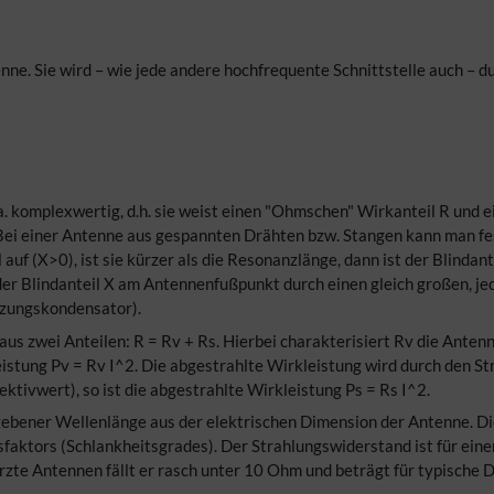
nne. Sie wird – wie jede andere hochfrequente Schnittstelle auch – d
. komplexwertig, d.h. sie weist einen "Ohmschen" Wirkanteil R und e
 Bei einer Antenne aus gespannten Drähten bzw. Stangen kann man fest
auf (X>0), ist sie kürzer als die Resonanzlänge, dann ist der Blindant
er Blindanteil X am Antennenfußpunkt durch einen gleich großen, j
rzungskondensator).
us zwei Anteilen: R = Rv + Rs. Hierbei charakterisiert Rv die Anten
leistung Pv = Rv I^2. Die abgestrahlte Wirkleistung wird durch den S
ktivwert), so ist die abgestrahlte Wirkleistung Ps = Rs I^2.
gebener Wellenlänge aus der elektrischen Dimension der Antenne. D
aktors (Schlankheitsgrades). Der Strahlungswiderstand ist für einen
ürzte Antennen fällt er rasch unter 10 Ohm und beträgt für typisch