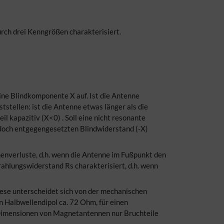
urch drei Kenngrößen charakterisiert.
ine Blindkomponente X auf. Ist die Antenne
stellen: ist die Antenne etwas länger als die
eil kapazitiv (X<0) . Soll eine nicht resonante
edoch entgegengesetzten Blindwiderstand (-X)
nenverluste, d.h. wenn die Antenne im Fußpunkt den
trahlungswiderstand Rs charakterisiert, d.h. wenn
iese unterscheidet sich von der mechanischen
 Halbwellendipol ca. 72 Ohm, für einen
e Dimensionen von Magnetantennen nur Bruchteile