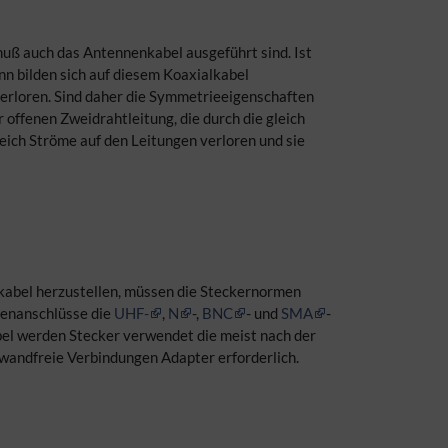
ß auch das Antennenkabel ausgeführt sind. Ist
nn bilden sich auf diesem Koaxialkabel
 verloren. Sind daher die Symmetrieeigenschaften
offenen Zweidrahtleitung, die durch die gleich
eich Ströme auf den Leitungen verloren und sie
kabel herzustellen, müssen die Steckernormen
nenanschlüsse die
UHF-
,
N
-,
BNC
- und
SMA
-
bel werden Stecker verwendet die meist nach der
inwandfreie Verbindungen Adapter erforderlich.