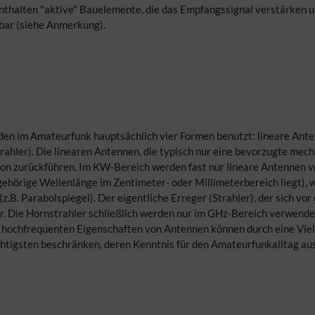
enthalten "aktive" Bauelemente, die das Empfangssignal verstärken un
bar (siehe Anmerkung).
en im Amateurfunk hauptsächlich vier Formen benutzt: lineare Ante
ahler). Die linearen Antennen, die typisch nur eine bevorzugte mec
ation zurückführen. Im KW-Bereich werden fast nur lineare Antennen 
gehörige Wellenlänge im Zentimeter- oder Millimeterbereich liegt), 
.B. Parabolspiegel). Der eigentliche Erreger (Strahler), der sich vor
. Die Hornstrahler schließlich werden nur im GHz-Bereich verwendet 
Die hochfrequenten Eigenschaften von Antennen können durch eine Vi
ichtigsten beschränken, deren Kenntnis für den Amateurfunkalltag au