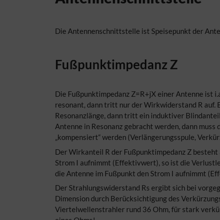
Die Antennenschnittstelle ist Speisepunkt der Ante
Fußpunktimpedanz Z
Die Fußpunktimpedanz Z=R+jX einer Antenne ist i.a
resonant, dann tritt nur der Wirkwiderstand R auf.
Resonanzlänge, dann tritt ein induktiver Blindanteil 
Antenne in Resonanz gebracht werden, dann muss d
„kompensiert“ werden (Verlängerungsspule, Verkü
Der Wirkanteil R der Fußpunktimpedanz Z besteht a
Strom I aufnimmt (Effektivwert), so ist die Verlust
die Antenne im Fußpunkt den Strom I aufnimmt (Effe
Der Strahlungswiderstand Rs ergibt sich bei vorge
Dimension durch Berücksichtigung des Verkürzungsf
Viertelwellenstrahler rund 36 Ohm, für stark verk