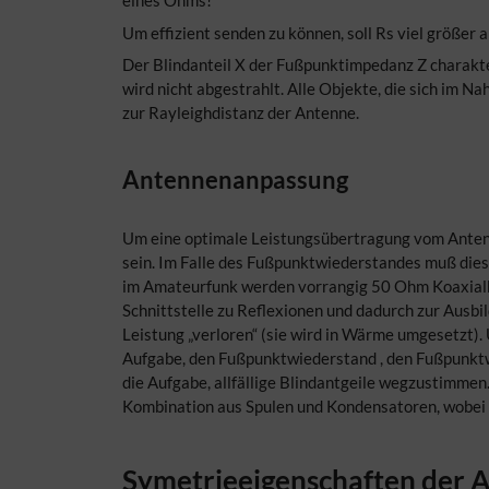
eines Ohms!
Um effizient senden zu können, soll Rs viel größer a
Der Blindanteil X der Fußpunktimpedanz Z charakter
wird nicht abgestrahlt. Alle Objekte, die sich im N
zur Rayleighdistanz der Antenne.
Antennenanpassung
Um eine optimale Leistungsübertragung vom Antenn
sein. Im Falle des Fußpunktwiederstandes muß die
im Amateurfunk werden vorrangig 50 Ohm Koaxial
Schnittstelle zu Reflexionen und dadurch zur Ausb
Leistung „verloren“ (sie wird in Wärme umgesetzt)
Aufgabe, den Fußpunktwiederstand , den Fußpunkt
die Aufgabe, allfällige Blindantgeile wegzustimme
Kombination aus Spulen und Kondensatoren, wobei di
Symetrieeigenschaften der A