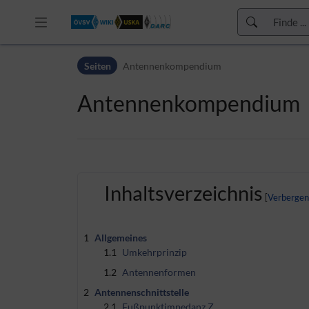
Zur Kopfleiste
Seiten
Antennenkompendium
Zur Hauptnavigation
Zu den Seitenwerkzeugen
Antennenkompendium
Zum Arbeitsbereich
Inhaltsverzeichnis
1
Allgemeines
1.1
Umkehrprinzip
1.2
Antennenformen
2
Antennenschnittstelle
2.1
Fußpunktimpedanz Z