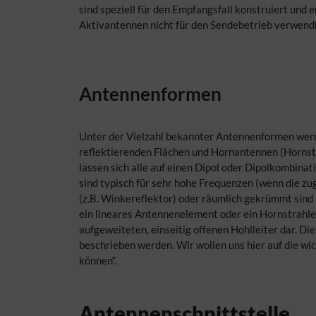
sind speziell für den Empfangsfall konstruiert und 
Aktivantennen nicht für den Sendebetrieb verwend
Antennenformen
Unter der Vielzahl bekannter Antennenformen werd
reflektierenden Flächen und Hornantennen (Hornstr
lassen sich alle auf einen Dipol oder Dipolkombin
sind typisch für sehr hohe Frequenzen (wenn die zu
(z.B. Winkereflektor) oder räumlich gekrümmt sind (z
ein lineares Antennenelement oder ein Hornstrahler
aufgeweiteten, einseitig offenen Hohlleiter dar. 
beschrieben werden. Wir wollen uns hier auf die w
können“.
Antennenschnittstelle