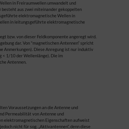
 Wellen in Freiraumwellen umwandelt und
) besteht aus zwei miteinander gekoppelten
sgeführte elektromagnetische Wellen in
len in leitungsgeführte elektromagnetische
regt bzw. von dieser Feldkomponente angeregt wird.
umgebung dar. Von "magnetischen Antennen“ spricht
he Anmerkungen). Diese Anregung ist nur induktiv
g < 1/10 der Wellenlänge). Die im
sche Antennen.
üllten Voraussetzungen an die Antenne und
und Permeabilität von Antenne und
hen elektromagnetischen Eigenschaften aufweist
edoch nicht für sog. „Aktivantennen“, denn diese