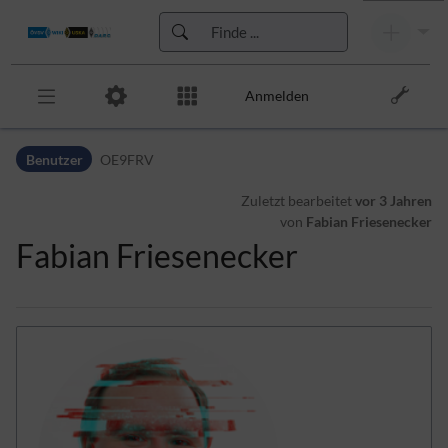
Anmelden
Zur Kopfleiste
Benutzer
OE9FRV
Zur Hauptnavigation
Zu den Seitenwerkzeugen
Zuletzt bearbeitet
vor 3 Jahren
Zum Arbeitsbereich
von
Fabian Friesenecker
Fabian Friesenecker