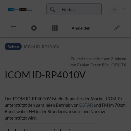
Anmelden
Zur Kopfleiste
Seiten
ICOM ID-RP4010V
Zur Hauptnavigation
Zu den Seitenwerkzeugen
Zuletzt bearbeitet
vor 2 Jahren
Zum Arbeitsbereich
von
Fabian Franz BSc., OE9LTX
ICOM ID-RP4010V
Der ICOM ID-RP4010V ist ein Repeater der Marke ICOM. Er
unterstützt den parallelen Betrieb von
DSTAR
und FM im 70cm
Band, wobei FM in der Standardvariante und Narrow
unterstützt wird.