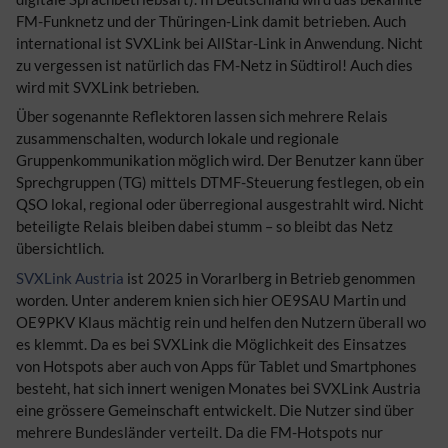
FM-Funknetz und der Thüringen-Link damit betrieben. Auch
international ist SVXLink bei AllStar-Link in Anwendung. Nicht
zu vergessen ist natürlich das FM-Netz in Südtirol! Auch dies
wird mit SVXLink betrieben.
Über sogenannte Reflektoren lassen sich mehrere Relais
zusammenschalten, wodurch lokale und regionale
Gruppenkommunikation möglich wird. Der Benutzer kann über
Sprechgruppen (TG) mittels DTMF-Steuerung festlegen, ob ein
QSO lokal, regional oder überregional ausgestrahlt wird. Nicht
beteiligte Relais bleiben dabei stumm – so bleibt das Netz
übersichtlich.
SVXLink Austria
ist 2025 in Vorarlberg in Betrieb genommen
worden. Unter anderem knien sich hier OE9SAU Martin und
OE9PKV Klaus mächtig rein und helfen den Nutzern überall wo
es klemmt. Da es bei SVXLink die Möglichkeit des Einsatzes
von Hotspots aber auch von Apps für Tablet und Smartphones
besteht, hat sich innert wenigen Monates bei SVXLink Austria
eine grössere Gemeinschaft entwickelt. Die Nutzer sind über
mehrere Bundesländer verteilt. Da die FM-Hotspots nur