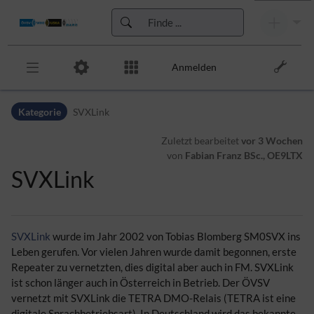
Anmelden
Zur Kopfleiste
Kategorie
SVXLink
Zur Hauptnavigation
Zu den Seitenwerkzeugen
Zuletzt bearbeitet
vor 3 Wochen
Zum Arbeitsbereich
von
Fabian Franz BSc., OE9LTX
SVXLink
SVXLink
wurde im Jahr 2002 von Tobias Blomberg SM0SVX ins
Leben gerufen. Vor vielen Jahren wurde damit begonnen, erste
Repeater zu vernetzten, dies digital aber auch in FM. SVXLink
ist schon länger auch in Österreich in Betrieb. Der ÖVSV
vernetzt mit SVXLink die TETRA DMO-Relais (TETRA ist eine
digitale Sprachbetriebsart). In Deutschland wird das bekannte