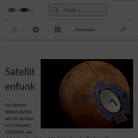
Anmelden
Zur Kopfleiste
Zur Hauptnavigation
Zu den Seitenwerkzeugen
Zum Arbeitsbereich
Satellit
enfunk
Auf diesen
Seiten dürfen
wir die Artikel
von Ottwald,
OE2OHA, der