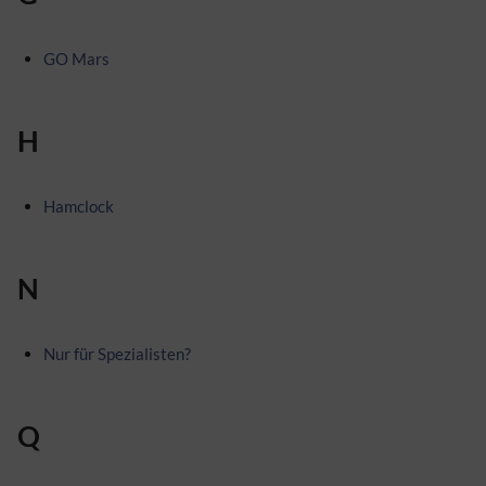
GO Mars
H
Hamclock
N
Nur für Spezialisten?
Q