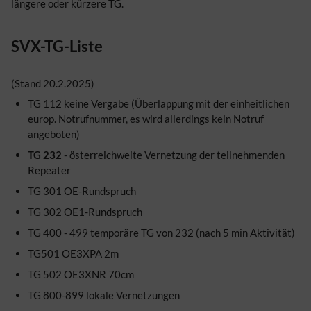
längere oder kürzere TG.
SVX-TG-Liste
(Stand 20.2.2025)
TG 112 keine Vergabe (Überlappung mit der einheitlichen
europ. Notrufnummer, es wird allerdings kein Notruf
angeboten)
TG 232
- österreichweite Vernetzung der teilnehmenden
Repeater
TG 301 OE-Rundspruch
TG 302 OE1-Rundspruch
TG 400 - 499 temporäre TG von 232 (nach 5 min Aktivität)
TG501 OE3XPA 2m
TG 502 OE3XNR 70cm
TG 800-899 lokale Vernetzungen