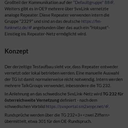
Großteil der Kommunikation auf der
"Defaultgruppe" 88
.
Weiters gibt es in OE9 mehrere über SvxLink vernetzte
analoge Repeater. Diese Repeater verwenden intern die
Gruppe "2329" und sind an das deutsche
https://fm-
funknetz.de/
angebunden über das auch ein "Hotspot"-
Einstieg ins Repeater-Netz ermöglicht wird.
Konzept
Der derzeitige Testaufbau sieht vor, dass Repeater entweder
vernetzt oder lokal betrieben werden. Eine manuelle Auswahl
der TG ist damit normalerweise nicht notwendig. Intern werden
mehrere TalkGroups verwendet, inbesondere die TG 232.
In Anlehnung an das schwedische SvxLink-Netz wird
TG 232 für
österreichweite Vernetzung
definiert - nach dem
schwedischen Vorbild
https://svxportal.sm2ampr.net/
.
Rundsprüche werden über die TG 232+3+<zwei Ziffern>
übermittelt, etwa 301 für den OE-Rundspruch.