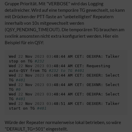
Gruppe Priorität. Mit "VERBOSE" wird das Logging
detailreicher. Wird auf eine temporäre TG gewechselt, so kann
mit Drücken der PTT-Taste an "unbeteiligten" Repeatern
innerhalb von 10s mitgewechselt werden
(QSY_PENDING_TIMEOUT). Die temporären TG brauchen am
svxlink ansonsten nicht extra konfiguriert werden. Hier ein
Beispiel für ein QSY:
Wed
22
Nov
2023
03
:48:44
AM
CET:
OE3XPA:
Talker
stop
on
TG
#232
Wed
22
Nov
2023
03
:48:44
AM
CET:
Requesting
auto-QSY
from
TG
#232 to TG #401
Wed
22
Nov
2023
03
:48:44
AM
CET:
OE3XER:
Select
TG
#401
Wed
22
Nov
2023
03
:48:44
AM
CET:
OE3XNR:
Select
TG
#0
Wed
22
Nov
2023
03
:48:44
AM
CET:
OE3XPA:
Select
TG
#401
Wed
22
Nov
2023
03
:48:51
AM
CET:
OE3XER:
Talker
start
on
TG
#401
Würde der Repeater normalerweise lokal betrieben, so wäre
"DEFAULT_TG=501" eingestellt.