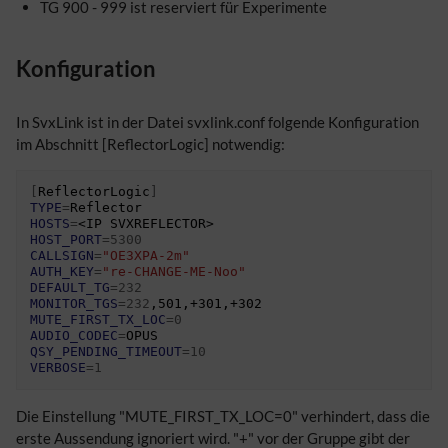
TG 900 - 999 ist reserviert für Experimente
Konfiguration
In SvxLink ist in der Datei svxlink.conf folgende Konfiguration
im Abschnitt [ReflectorLogic] notwendig:
[
ReflectorLogic
]
TYPE
=
HOSTS
=
<IP
HOST_PORT
=
5300
CALLSIGN
=
"OE3XPA-2m"
AUTH_KEY
=
"re-CHANGE-ME-Noo"
DEFAULT_TG
=
232
MONITOR_TGS
=
232
MUTE_FIRST_TX_LOC
=
0
AUDIO_CODEC
=
QSY_PENDING_TIMEOUT
=
10
VERBOSE
=
1
Die Einstellung "MUTE_FIRST_TX_LOC=0" verhindert, dass die
erste Aussendung ignoriert wird. "+" vor der Gruppe gibt der