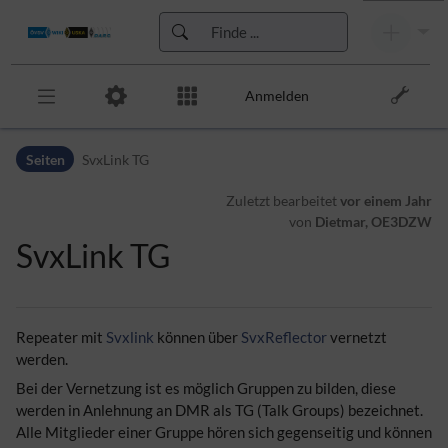
Anmelden
Zur Kopfleiste
Seiten
SvxLink TG
Zur Hauptnavigation
Zu den Seitenwerkzeugen
Zuletzt bearbeitet
vor einem Jahr
Zum Arbeitsbereich
von
Dietmar, OE3DZW
SvxLink TG
Repeater mit
Svxlink
können über
SvxReflector
vernetzt
werden.
Bei der Vernetzung ist es möglich Gruppen zu bilden, diese
werden in Anlehnung an DMR als TG (Talk Groups) bezeichnet.
Alle Mitglieder einer Gruppe hören sich gegenseitig und können