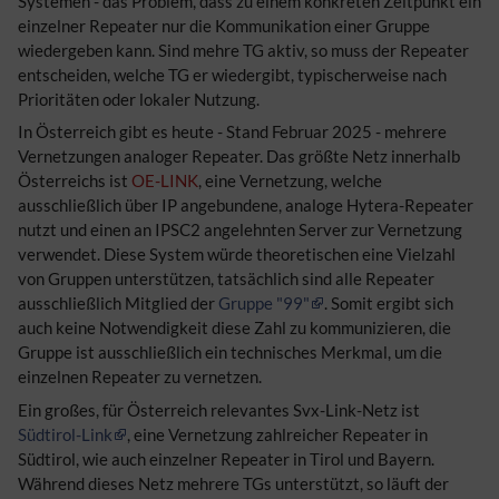
Systemen - das Problem, dass zu einem konkreten Zeitpunkt ein
einzelner Repeater nur die Kommunikation einer Gruppe
wiedergeben kann. Sind mehre TG aktiv, so muss der Repeater
entscheiden, welche TG er wiedergibt, typischerweise nach
Prioritäten oder lokaler Nutzung.
In Österreich gibt es heute - Stand Februar 2025 - mehrere
Vernetzungen analoger Repeater. Das größte Netz innerhalb
Österreichs ist
OE-LINK
, eine Vernetzung, welche
ausschließlich über IP angebundene, analoge Hytera-Repeater
nutzt und einen an IPSC2 angelehnten Server zur Vernetzung
verwendet. Diese System würde theoretischen eine Vielzahl
von Gruppen unterstützen, tatsächlich sind alle Repeater
ausschließlich Mitglied der
Gruppe "99"
. Somit ergibt sich
auch keine Notwendigkeit diese Zahl zu kommunizieren, die
Gruppe ist ausschließlich ein technisches Merkmal, um die
einzelnen Repeater zu vernetzen.
Ein großes, für Österreich relevantes Svx-Link-Netz ist
Südtirol-Link
, eine Vernetzung zahlreicher Repeater in
Südtirol, wie auch einzelner Repeater in Tirol und Bayern.
Während dieses Netz mehrere TGs unterstützt, so läuft der