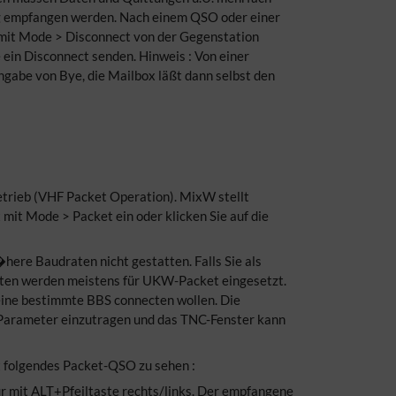
ig empfangen werden. Nach einem QSO oder einer
 mit Mode > Disconnect von der Gegenstation
 ein Disconnect senden. Hinweis : Von einer
ngabe von Bye, die Mailbox läßt dann selbst den
trieb (VHF Packet Operation). MixW stellt
 mit Mode > Packet ein oder klicken Sie auf die
ere Baudraten nicht gestatten. Falls Sie als
keiten werden meistens für UKW-Packet eingesetzt.
eine bestimmte BBS connecten wollen. Die
 Parameter einzutragen und das TNC-Fenster kann
st folgendes Packet-QSO zu sehen :
ur mit ALT+Pfeiltaste rechts/links. Der empfangene