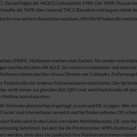
). Darauf folgte die VADCG-Leiterplatte 1980. Die TAPR (Tucson A
erkaufte die TAPR über tausend TNC2-Bausätze und begann damit de
rte eine weitere Revolution auslösen. Mit MixW haben die meist
ailbox (PBBS). Mailboxen machen zwei Sachen: Sie senden und empfa
gen und Nachrichten AN ALLE. Sie sind in ein nationales und interna
ailboxen bieten darüber hinaus Dienste wie Callbooks, Entfernungsb
r Packetradio mit anderen Funkamateuren unterhalten. Die Verbind
ber nicht immer zur gleichen Zeit QRV sind, wird Packetradio oft da
te Mailbox auszutauschen.
-Stationen gleichzeitig eingeloggt zu sein und DX zu jagen. Wer ein
luster sind international vernetzt und Sie finden seltenes DX schnel
cket Radio wird (in den USA) von vielen Notfalldiensten, z.B. vom Na
tioning Satellites), bei dem Sie die Position einer APRS-Station au
iert werden, ohne dass sie zusätzlich ihre Position bestimmen müssen