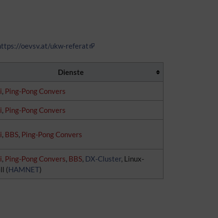
https://oevsv.at/ukw-referat
Dienste
i
,
Ping-Pong Convers
i
,
Ping-Pong Convers
i
,
BBS
,
Ping-Pong Convers
i
,
Ping-Pong Convers
,
BBS
,
DX-Cluster
, Linux-
l (
HAMNET
)