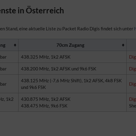
ste in Österreich
en Stand, eine aktuelle Liste zu Packet Radio Digis findet sich unter
ang
70cm Zugang
gbar
438.325 MHz, 1k2 AFSK
Dig
gbar
438.200 MHz, 1k2 AFSK und 9k6 FSK
Dig
438.125 MHz (-7,6 MHz Shift), 1k2 AFSK, 4k8 FSK
gbar
Dig
und 9k6 FSK
z, 1k2
430.875 MHz, 1k2 AFSK
Dig
438.475 MHz, 9k6 FSK
Shel