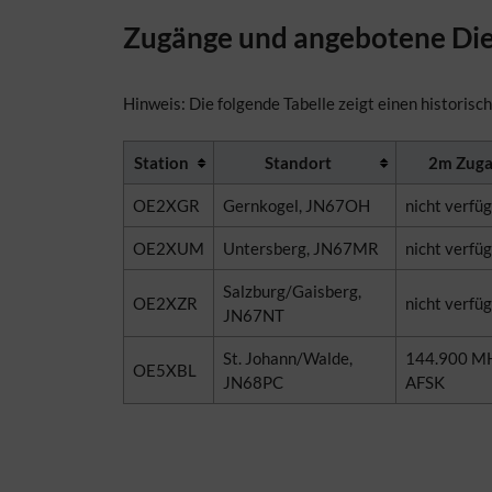
Zugänge und angebotene Dien
Hinweis: Die folgende Tabelle zeigt einen historisch
Station
Standort
2m Zug
OE2XGR
Gernkogel, JN67OH
nicht verfü
OE2XUM
Untersberg, JN67MR
nicht verfü
Salzburg/Gaisberg,
OE2XZR
nicht verfü
JN67NT
St. Johann/Walde,
144.900 MH
OE5XBL
JN68PC
AFSK