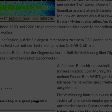
und mit der TNC-Karte, können S
Soundkarte anschalten. Stimmen Si
Mailbox ab. Anders als auf Kurzwe
Ihrem FM-Gerät einstellen. Am W
dtöne 1200 und 2200 Hz genommen werden, Nach dem Mitschreiben au
 wollen.
ne Station, auf die Sie abgestimmt haben, zu einem QSO oder einem
es Feld auch mit der Tastenkombination Ctrl-Alt-C öffnen.
e das Rufzeichen der Gegenstation ein. Soll die Verbindung über Digi
 Gegen(remote)-Station zu connecten.
Auf diesem Bildschirmausschnitt
(unseren Radioclub in Murray, KY
meinen Freund Ron, W4ET, geschri
Ich habe meine vorher geschrie
ausgelesen :
Die Verbindung läuft duplex und 
Jede Station muß die empfangenen
automatisch kurze Bursts senden,
haben. Bei schlechten Bedingung