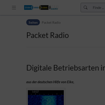
Zur Kopfleiste
Seiten
Packet Radio
Zur Hauptnavigation
Zu den Seitenwerkzeugen
Packet Radio
Zum Arbeitsbereich
Digitale Betriebsarten i
aus der deutschen Hilfe von Eike
,