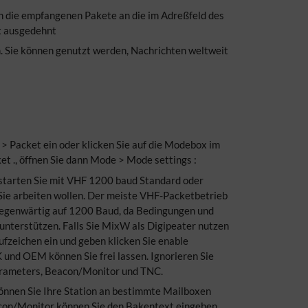
en die empfangenen Pakete an die im Adreßfeld des
it ausgedehnt
. Sie können genutzt werden, Nachrichten weltweit
> Packet ein oder klicken Sie auf die Modebox im
t ., öffnen Sie dann Mode > Mode settings :
 starten Sie mit VHF 1200 baud Standard oder
r Sie arbeiten wollen. Der meiste VHF-Packetbetrieb
gegenwärtig auf 1200 Baud, da Bedingungen und
nterstützen. Falls Sie MixW als Digipeater nutzen
rufzeichen ein und geben klicken Sie enable
 und OEM können Sie frei lassen. Ignorieren Sie
arameters, Beacon/Monitor und TNC.
önnen Sie Ihre Station an bestimmte Mailboxen
acon/Monitor können Sie den Bakentext eingeben