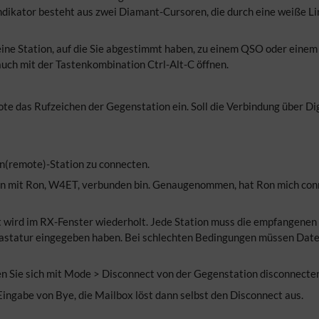
dikator besteht aus zwei Diamant-Cursoren, die durch eine weiße Lin
ne Station, auf die Sie abgestimmt haben, zu einem QSO oder einem
uch mit der Tastenkombination Ctrl-Alt-C öffnen.
e das Rufzeichen der Gegenstation ein. Soll die Verbindung über Digi
en(remote)-Station zu connecten.
nun mit Ron, W4ET, verbunden bin. Genaugenommen, hat Ron mich con
t wird im RX-Fenster wiederholt. Jede Station muss die empfangenen
 Tastatur eingegeben haben. Bei schlechten Bedingungen müssen Dat
Sie sich mit Mode > Disconnect von der Gegenstation disconnecten 
Eingabe von Bye, die Mailbox löst dann selbst den Disconnect aus.