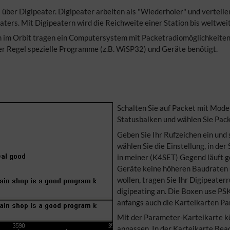
 über Digipeater. Digipeater arbeiten als "Wiederholer" und verteil
ters. Mit Digipeatern wird die Reichweite einer Station bis weltwe
n im Orbit tragen ein Computersystem mit Packetradiomöglichkeiten
der Regel spezielle Programme (z.B. WiSP32) und Geräte benötigt.
Schalten Sie auf Packet mit Mode 
Statusbalken und wählen Sie Packe
Geben Sie Ihr Rufzeichen ein und
wählen Sie die Einstellung, in de
in meiner (K4SET) Gegend läuft 
Geräte keine höheren Baudraten u
wollen, tragen Sie Ihr Digipeater
digipeating an. Die Boxen use PSK
anfangs auch die Karteikarten P
Mit der Parameter-Karteikarte k
anpassen. In der Karteikarte Be