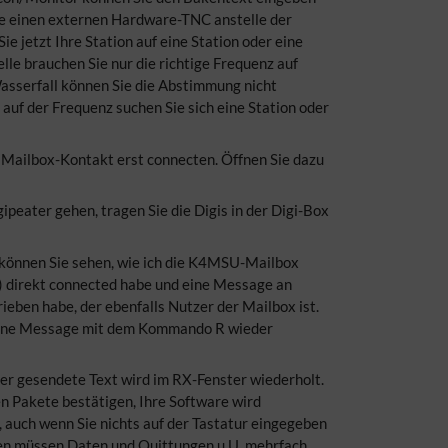
ie einen externen Hardware-TNC anstelle der
e jetzt Ihre Station auf eine Station oder eine
lle brauchen Sie nur die richtige Frequenz auf
asserfall können Sie die Abstimmung nicht
f der Frequenz suchen Sie sich eine Station oder
 Mailbox-Kontakt erst connecten. Öffnen Sie dazu
peater gehen, tragen Sie die Digis in der Digi-Box
 können Sie sehen, wie ich die K4MSU-Mailbox
) direkt connected habe und eine Message an
eben habe, der ebenfalls Nutzer der Mailbox ist.
bene Message mit dem Kommando R wieder
der gesendete Text wird im RX-Fenster wiederholt.
 Pakete bestätigen, Ihre Software wird
 auch wenn Sie nichts auf der Tastatur eingegeben
en müssen Daten und Quittungen u.U. mehrfach