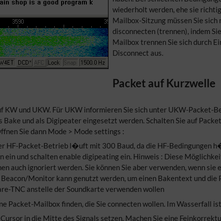
wiederholt werden, ehe sie richt
Mailbox-Sitzung müssen Sie sich
disconnecten (trennen), indem Sie
Mailbox trennen Sie sich durch Ei
Disconnect aus.
Packet auf Kurzwelle
auf KW und UKW. Für UKW informieren Sie sich unter UKW-Packet-Be
s Bake und als Digipeater eingesetzt werden. Schalten Sie auf Packet
ffnen Sie dann Mode > Mode settings :
er HF-Packet-Betrieb l�uft mit 300 Baud, da die HF-Bedingungen h�h
en ein und schalten enable digipeating ein. Hinweis : Diese Möglich
n auch ignoriert werden. Sie können Sie aber verwenden, wenn sie 
ld Beacon/Monitor kann genutzt werden, um einen Bakentext und die
are-TNC anstelle der Soundkarte verwenden wollen
ne Packet-Mailbox finden, die Sie connecten wollen. Im Wasserfall i
 Cursor in die Mitte des Signals setzen. Machen Sie eine Feinkorrekt