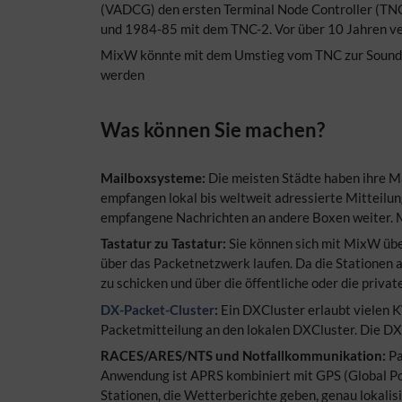
(VADCG) den ersten Terminal Node Controller (TNC
und 1984-85 mit dem TNC-2. Vor über 10 Jahren v
MixW könnte mit dem Umstieg vom TNC zur Soundka
werden
Was können Sie machen?
Mailboxsysteme:
Die meisten Städte haben ihre M
empfangen lokal bis weltweit adressierte Mitteilun
empfangene Nachrichten an andere Boxen weiter. M
Tastatur zu Tastatur:
Sie können sich mit MixW übe
über das Packetnetzwerk laufen. Da die Stationen a
zu schicken und über die öffentliche oder die priva
DX-Packet-Cluster
:
Ein DXCluster erlaubt vielen KW
Packetmitteilung an den lokalen DXCluster. Die DXC
RACES/ARES/NTS und Notfallkommunikation:
Pa
Anwendung ist APRS kombiniert mit GPS (Global Posi
Stationen, die Wetterberichte geben, genau lokalis