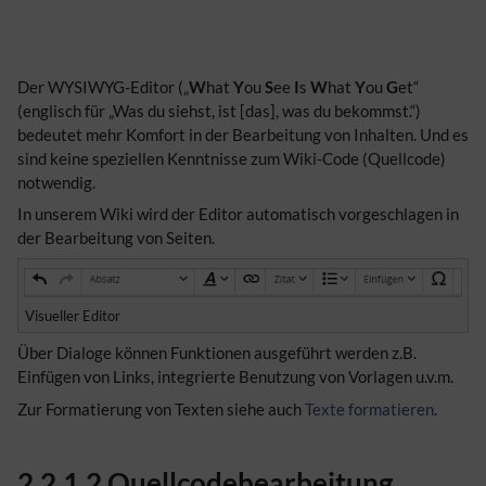
Der WYSIWYG-Editor („
W
hat
Y
ou
S
ee
I
s
W
hat
Y
ou
G
et“
(englisch für „Was du siehst, ist [das], was du bekommst.“)
bedeutet mehr Komfort in der Bearbeitung von Inhalten. Und es
sind keine speziellen Kenntnisse zum Wiki-Code (Quellcode)
notwendig.
In unserem Wiki wird der Editor automatisch vorgeschlagen in
der Bearbeitung von Seiten.
Visueller Editor
Über Dialoge können Funktionen ausgeführt werden z.B.
Einfügen von Links, integrierte Benutzung von Vorlagen u.v.m.
Zur Formatierung von Texten siehe auch
Texte formatieren
.
2.2.
1.2
Quellcodebearbeitung