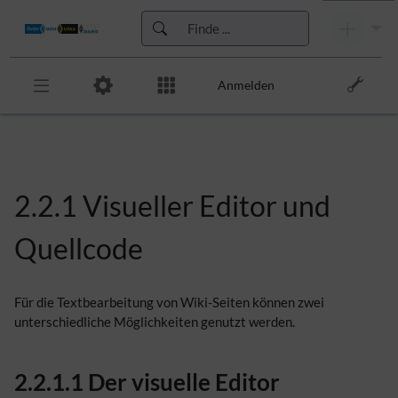
Anmelden
Zur Kopfleiste
Zur Hauptnavigation
Zu den Seitenwerkzeugen
Zum Arbeitsbereich
2.2.
1
Visueller Editor und
Quellcode
Für die Textbearbeitung von Wiki-Seiten können zwei
unterschiedliche Möglichkeiten genutzt werden.
2.2.
1.1
Der visuelle Editor