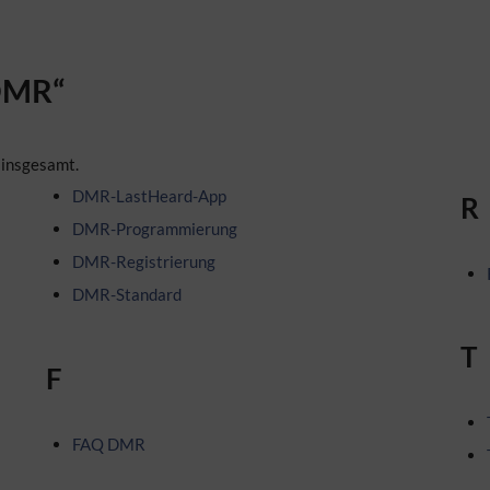
„DMR“
 insgesamt.
DMR-LastHeard-App
R
DMR-Programmierung
DMR-Registrierung
DMR-Standard
T
F
FAQ DMR