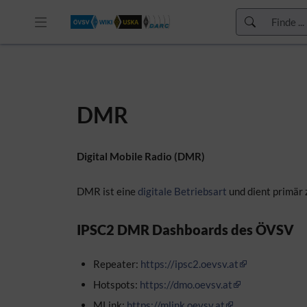
Zur Kopfleiste
Zur Hauptnavigation
Zu den Seitenwerkzeugen
Zum Arbeitsbereich
DMR
Digital Mobile Radio (DMR)
DMR ist eine
digitale Betriebsart
und dient primär
IPSC2 DMR Dashboards des ÖVSV
Repeater:
https://ipsc2.oevsv.at
Hotspots:
https://dmo.oevsv.at
MLink:
https://mlink.oevsv.at