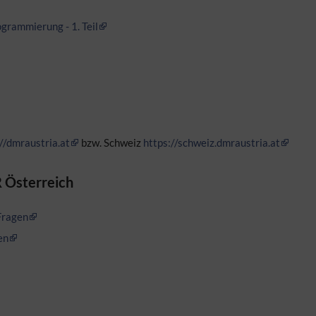
rammierung - 1. Teil
//dmraustria.at
bzw. Schweiz
https://schweiz.dmraustria.at
 Österreich
Fragen
en