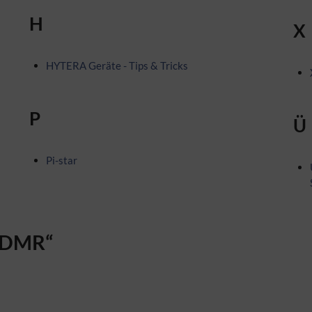
H
X
HYTERA Geräte - Tips & Tricks
P
Ü
Pi-star
 „DMR“